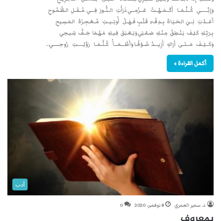
وَإِنِّـــــــي كُـــلَّــمَــا أَكْـــمَــهْــتُ عَـــزْمِـــي ذَرَأْتِ الــنُّــورَ فِــــي مُــقَــلِ الـطُّـمُـوحِ
أَعَـــدْتِ لِـــيَ الـحَـيَـاةَ بِــدِفْءِ قَـلْـبٍ فَــهَــلْ أُوتِــيــتِ مُــعْـجِـزَةَ الـمَـسِـيحِ
بِـرَبِّـكِ كَـيْـفَ يَـنْـطِقُ مِـنْـكِ صَـمْـتِي وَيَـعْـبَقَ فِـيـكِ مَـهْـمَا جَــفَّ شِـيـحِي
وَكَـــيْــفَ مَـــتَــى أَرَاكِ أَزِيــــدُ شَــوْقًــا وَأَظْــــمَـــأُ كُــلَّــمَــا رَوَّيْــــــتِ رُوحِــــــي…
أكمل القراءة »
أدب
د. سمير العمري
8 نوفمبر، 2020
0
بمعروف