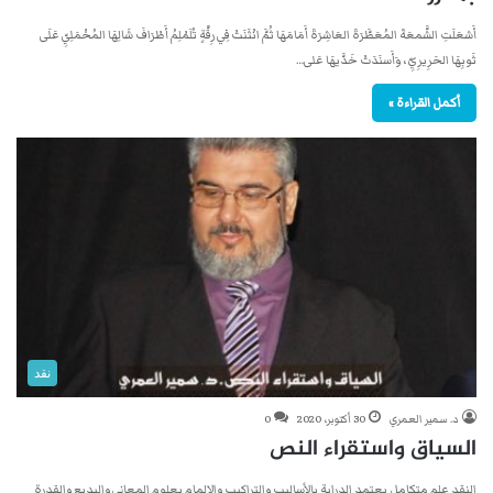
أَشعَلَتِ الشَّمعَةَ المُعَطَّرَةَ العَاشِرَةَ أَمَامَهَا ثُمَّ انْثَنَتْ فِي رِقَّةٍ تُلَمْلِمُ أَطْرَافَ شَالِهَا المُخْمَلِيِّ عَلَى
ثَوبِهَا الحَرِيرِيِّ ، وَأَسنَدَتْ خَدَّيهَا عَلى…
أكمل القراءة »
نقد
د. سمير العمري
30 أكتوبر، 2020
0
السياق واستقراء النص
النقد علم متكامل يعتمد الدراية بالأساليب والتراكيب والإلمام بعلوم المعاني والبديع والقدرة