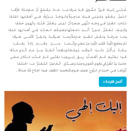
خُــذْنِــي إِلَــيــكَ فَــــإِنَّ الــشَّــوْقَ قَــــدْ مَــرَقَـا مَــــــا عَـــــادَ يَــشْــفَـعُ أَنْ سَــاوَمْــتُـهُ الأَرَقَـــــا
الــلَــيْـلُ يَــغْــفُـو وَعَــيْــنِـي فِـــيــكَ سَــاجِــيَـةٌ وَالـــوَجْــدُ يَـــــذْرِفُ فِـــــي أَجْـفَـانِـهِـا الـقَـلَـقَـا
تَــثَـاءَبَ الـصَّـبْـرُ فِـــي وَجْـــهِ الـنُّـهَـى ضَـجَـرًا أَنْ لَــيْــسَ يَــغْـفُـلُ قَــلْــبٌ بِـالْـهَـوَى خَـفَـقَـا
وَكَـــيْـــفَ تَــغْــفُـلُ عَـــيْــنٌ أَنْـــــتِ دَمْــعَـتُـهَـا وَطَــيْــفُـكِ الـــعَــذْبُ فِــــي أَهْــدَابِـهَـا عَــلِـقَـا
وَمَــــا جَــزِعْــتُ وَنَــفْــسُ الــصَّــبِّ جَــازِعَـةٌ وَمَــــــا طَـــرَقْـــتُ وَلَـــكِـــنَّ الْأَسَـــــى طَـــرَقَــا
لَـمْ يَـمْضَغِ اللَّيْثُ عُشْبَ اللَّبْثِ مِنْ سَغَبٍ وَإِنَّـــــمَـــــا مِــــــــــنْ وَفَــــــــــاءٍ زَادَهُ رَهَـــــقَـــــا
يَـــكَـــادُ يَـــأْكُــلُ ذِئْـــــبُ الْـــوَقْــتِ يُــوسُــفَـهُ وَيَــظْـمَـأُ الْــجُــبُّ مِــــنْ مَـــاءِ الَّـــذِي مَــذَقَـا
فَـــيَــا لِــقَـلْـبِـكِ كَـــــمْ أَظْــمَــأْتِ رِيــــقَ رُبَــــىً وَيَــــا لِـقَـلْـبِـيَ كَــــمْ عَــــذْبَ الــــدَّلالِ سَــقَــى
جَاسَتْ يَدُ الظَّنِّ فِي نَجْوَى الْجَوَى وَجَنَتْ وَصَـــــدَّقَ الْــخَـاطِـرُ الْـمُـغْـتَـرُّ مَــــا اخْـتَـلَـقَـا
أَزُورُهَـــا فِـــي احْـتِـدَامِ الــرُّوحِ طَـيْـفَ هَــوَىً فَـتَحْسَبُ الـطَّيْفَ فِـيمَا اجْـتَاحَ قَـدْ صَـدَقَا…
أكمل القراءة »