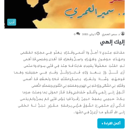
أدب
د. سمير العمري
1 يناير، 2021
0
إليك إلهي
مَـقَــامُـكِ عِــنْــدِي لا أَجَــــلُّ وَلا أَسْــمَــى وَقَــــدْرُكِ يَــعْـلُـو فِــــي مَـجَـرَّتِـهِ الـعُـظْـمَى
وَعَــهْــدُكِ مَــوْصُــولٍ وَطُــهْــرُكِ وَاصِـــلٌ وَفَـجْرُكِ قَـدْ أَهْـدَى وَصُـبْحِيَ قَـدْ أَهْـمَى
لَـــكِ الـقَـلْـبُ مَـحْـفُـوفَاً بِـقَـيْـدِكِ هَـانِـئًـا فَـــلا هِـنْـدَ فِــي قَـلْـبِي سِــوَاكِ وَلا سَـلْـمَى
أَرَى كُــــــــــلَّ وُدٍّ بَـــــعْـــــدَ وُدِّكِ فَـــــاتِـــــرًا وَكُــــــلَّ وَفَــــــاءٍ فِــــــي حَـقِـيْـقَـتِـهِ وَهْـــمَــا
فَــوَجْــهُــكِ وَضَّــــــاءُ وَثَـــغْـــرُكِ بَـــاسِـــمٌ وَعَـقْـلُـكِ غَــلابٌ وَلَـحْـظُكِ قَــدْ أَصْـمَـى
وَقَـلْبُكِ لِـي الـسُّكْنَى وَرُوْحُـكِ لِـي الهَوَى وَهَـمْسُكِ لِـي النَّشْوَى وَبَسْمَتُكِ النُّعْمَى
أَتُــــوْقُ إِلَــــى إِلْــفِــي وَأَشْــكُــو حُـشَـاشَـتِي وَقَــدْ قَــدَّرَ الـمَـوْلَى لِـمَـا وَصَـلَـتْ صَـرْمَـا
يَـــكَــادُ حَــنِـيْـنِـي يَــسْـفِـكُ الــبَـيْـنُ زَفْــــرَهُ فَـيَـا بُــؤْسَ قَـلْـبِي كَــمْ يَـحِـنُّ وَكَــمْ يَـدْمَـى
كَـــأَنِّــي أَرَى حَــتْــفِـي إِذِ الــشَّــوْقُ هَــزَّنِــي بِــرَعْــشَـةِ مَـــقْــرُورٍ تَـــئِــنُّ لَـــــهُ الــحُـمَّـى
إِلَـــى اللهِ أَشْــكُـو مَـــا أَرَى إِنَّ فِـــي الـسُّـهَا…
أكمل القراءة »