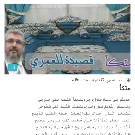
أدب
د. سمير العمري
21 نوفمبر، 2020
0
متكأ
حَـدِيـثُكِ فِــي الـمَـسَاءِ عِــلَاجُ رُوحِـي وَبَـسْـمَـلَـةُ الـسَّـمَـاءِ عَــلَـى جُــرُوحِـي
وَهَـمْـسَـتُكِ الـنَّـدِيـمُ لَـلَـيْلِ وَجْــدِي وَبَـسْـمَـتُكِ الـنَّـسِيمُ عَـلَـى سُـفُـوحِي
فَــسُـبْـحَـانَ الَّـــــذِي أَجْــــرَاكِ نَــهْــرًا يُــعَــمِّـدُ رَجْـــفَــةَ الْــقَــلْـبِ الــذَّبِـيـحِ
أَتَــيْــتِ الــعُـمْـرَ غَـيْـثًـا ذَاتَ جَـــدْبٍ فَــجُـدْتِ عَـلَـيْـهِ فِـــي زَمَـــنٍ شَـحِـيحِ
فَــكُـنْـتِ إِذَا مَـــرَدْتُ عَــلَـى فُـــؤَادِي سِـــرَاجَ الــرِّفْـقِ فِـــي الـنَّـزَقِ الـمُـشِيحِ
وَكُــنْـتِ إِذَا ذَبَــحْـتُ وَتِــيـنَ صَـبْـرِي ضِـــمَــادَ الـــبُــرْءِ لِـــلْأَمَــلِ الْــجَـرِيـحِ