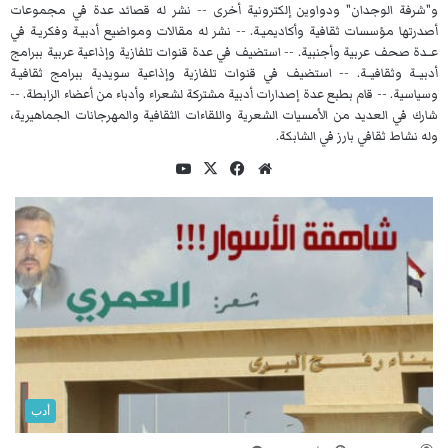
و"شرفة الوجدان" ودواوين إلكترونية أخرى -- نشر له قصائد عدة في مجموعات
أصدرتها مؤسسات ثقافية وأكاديميـة. -- نشر له مقالات ومواضيع أدبيـة وفكريـة في
عــدة صحف عربية وأجنبية. -- استضيف في عدة قنوات تلفازية وإذاعية عربية ببرامج
أدبيــة وثقافيــة. -- استضيف في قنوات تلفازية وإذاعية سويدية ببرامج ثقافيـة
وسياسية. -- قام بطبع عدة إصدارات أدبية مشتركة لشعراء وأدباء من أعضاء الرابطة. --
شارك في العديد من الأمسيات الشعرية واللقاءات الثقافية والمهرجانات الجماهيرية،
وله نشاط ثقافي بارز في الشابكة.
موق
فيسب
‫X
‫You
ع
وك
Tub
الوي
e
ب
أدب