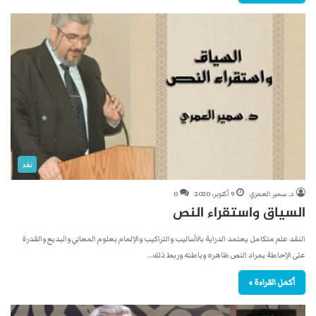
نقد
د. سمير العمري
9 أكتوبر، 2020
0
السياق واستقراء النص
النقد علم متكامل يعتمد الدراية بالأساليب والتراكيب والإلمام بعلوم المعاني والبديع والقدرة
على الإحاطة بمراد النص ظاهره وباطنه وربط ذلك…
أكمل القراءة »