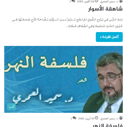
د. سمير العمري
24 أكتوبر، 2021
1
شاهقة الأسوار
تِـلـكَ الـرُّبَـى فِـي بُـرُوجِ الـشَّوقِ لَـمْ تَـعُجِ تَـــــدُورُ بَـــيــنَ الـــــرُّؤَى نَــضَّـاحَـةَ الأَرَجِ ضَـمَـمْـتُهَا فِـــي
عُـيُـونِ الـحُـبِّ مُـبْـتَسِمًا وَفِـي الـشِّغَافِ شَـظَايَا…
أكمل القراءة »
أدب
د. سمير العمري
10 أبريل، 2021
1
فلسفة النهر