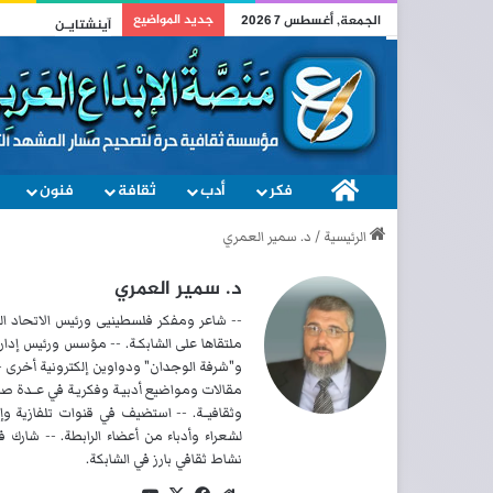
جديد المواضيع
الجمعة, أغسطس 7 2026
وطني
فكر
الصفحة الرئيسية
أدب
ثقافة
فنون
الرئيسية
/
د. سمير العمري
د. سمير العمري
-- شاعر ومفكر فلسطينيى ورئيس الاتحاد الع
ملتقاها على الشابكـة. -- مؤسس ورئيس إدارة
و"شرفة الوجدان" ودواوين إلكترونية أخرى -
مقالات ومواضيع أدبيـة وفكريـة في عــدة صح
وثقافيــة. -- استضيف في قنوات تلفازية وإ
لشعراء وأدباء من أعضاء الرابطة. -- شارك ف
نشاط ثقافي بارز في الشابكة.