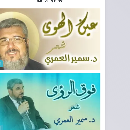
موق
فيسب
‫X
‫You
ع
وك
Tub
الوي
e
ب
أ
أ