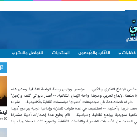
فضاءات
الكُتَّابُ والمُبدِعون
المنتديات
للتواصل والنشر
المي للإبداع الفكري والأدبي. -- مؤسس ورئيس رابطة الواحة الثقافية ومدير عـام
 منصة الإبداع العربي ومجلة واحة الإبداع الثقافية. -- أصدر ديواني "كف وإزميل"
- نشر له قصائد عدة في مجموعات أصدرتها مؤسسات ثقافية وأكاديميـة. -- نشر له
ف عربية وأجنبية. -- استضيف في عدة قنوات تلفازية وإذاعية عربية ببرامج أدبيــة
آينش
ذاعية سويدية ببرامج ثقافيـة وسياسية. -- قام بطبع عدة إصدارات أدبية مشتركة
22 أكتوبر، 2021
ي العديد من الأمسيات الشعرية واللقاءات الثقافية والمهرجانات الجماهيرية، وله