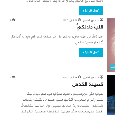
وَرَمــوا صَـوَارِيـخَ الـجُنُونِ بِـخُدْعَةٍ غَــارَتْ بِـهَـا الأَنْـفَـاسُ حِـينَ أَغَـارُوا…
أكمل القراءة »
د. سمير العمري
29 فبراير، 2020
2
قلبٌ ملائكيٌّ
حِينَ تَجَلَّى لِي وَجْهُكِ البَاكِي ذَاتَ شَوْقٍ بَدْرًا عَلَى صَفْحَةِ غَدِيرِ حُلُمٍ عَابِقٍ لَمْ أَكُنْ أَعْلَمُ
أَنَّ العَفْوَ سَيَسْبِقُ صَفْحِي…
أكمل القراءة »
دب
د. سمير العمري
28 فبراير، 2020
2
قصيدة القدس
طُـوفُوا عَـلَى حَـرَمِ الـحَبِيبَةِ أَوْ قِـفُوا وَتَـصَوَّفُوا فِـي وَصْـفِ ذَلِكَ أَوْ صِفُوا
ضُـمُّـوا إِلَــى الإِحْـسَاسِ مِـنْ أَنْـفَاسِهَا عَــبَــقَ الــمَــدَى وَتَـلَـهَّـفُـوا وَتَـعَـرَّفُـوا
وَتَــأَمَّــلُــوا الــقَــسَـمَـاتِ إِنَّ جَــمَـالَـهَـا يَــسْــبِــي وَإِنَّ جَــلالَــهَــا يَــتَـغَـطْـرَفُ
رَهَـفَتْ عَـلَى الـخَلَجَاتِ مَا ذُكِرَ الهَوَى إَلا تَـــذَكَّــرَهَــا الــحَــنِـيـنُ الــمُــرْهَــفُ