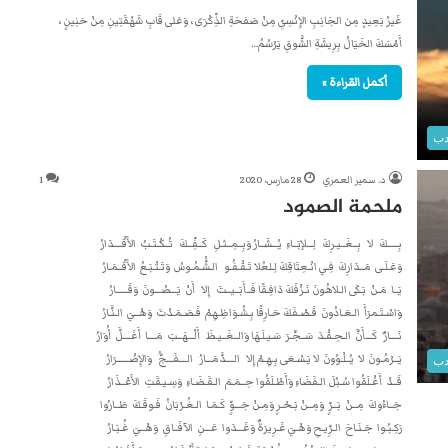
غَيرُ بَعِيدٍ مِن الجَانِبِ الإِنْسِىِّ مِنْ صَفحَةِ الذِّكْرَى ، وَعَلى قَابِ شَهْقَتِينِ مِنْ حَنِينٍ ،
أَمْسَكَ الخَيَالُ بِرِيشَةِ الشَّوقِ يَرْسُمُ…
أكمل القراءة »
دب
د. سمير العمري
28 مارس، 2020
1
ملحمة الصمود
بِـــــكَ لا بِــغَــيـرِكَ لِـــلإبَــاءِ يُـــشَــارُ وَبِــمِــثـلِ كَــفِّــكَ تُــكْـتَـبُ الأَقْــــدَارُ
وَعَـلَـى مَــدَارِكَ فِـي انْـعِتَاقِكَ لِـلعُلا تَـقْـفُـو الـشُّـمُـوسُ وَتَـتْـبَـعُ الأَقْــمَـارُ
يَــا مَـنْ بَـكَى الـلاهُونَ نَـزْفَكَ دَافِـقًا فَــأَبَــيــتَ إِلا أَنْ يَـــصُـــونَ وَقَــــــارُ
وَاسْـتَـمرَأَ الـعَـادُونَ قَـصْـفَكَ حَـارِقًا بِـشُـوَاظِـهِمْ فَـصَـمَـدْتَ وَهْــيَ الـنَّـارُ
نَــــارٌ كَـــأَنَّ الـحِـقْـدَ سَــجَّـرَ سَـيـلَـهَا وَالــغَــيـظَ أَلْـــهَــبَ مَــــا أَغَــــلَّ أُوَارُ
يَــرْمُـونَ لا يُــلْـوُونَ لا يَـسْـعَى بِـهِـمْ إِلا الــــدَّمَـــارُ الــــفَـــجُّ وَالإِضْــــــرَارُ
دب
قَــدْ أَغْـلَقُوا سُـبُلَ الـفَضَاءِ وَأَطْـلَقُوا حِــمَـمَ الـقَـضَـاءِ وَسِـيـقَتِ الأَعْــذَارُ
جَــاءُوكَ مِــنْ بَــرٍّ وَمِــنْ بَـحْـرٍ وَمِـنْ جَـــوٍّ كَـمَـا الـغُـرْبَانُ فَـوقَـكَ طَــارُوا
رَكِـبُـوا جَـنَـاحَ الـرِّيـحِ وَهْـيَ غَـرِيرَةٌ وَغَـــدَوا عَـــنِ الآفَــاقِ وَهْــيَ غُـبَـارُ