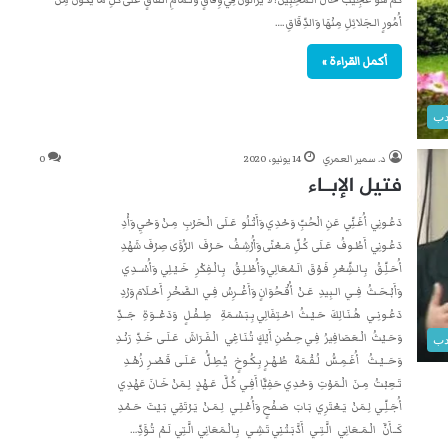
أُمُورٍ الـجَلائِلِ مِنْهَا وَالدِّقَاقِ.…
أكمل القراءة »
دب
د. سمير العمري
14 يونيو، 2020
0
فتيل الإبـاء
دَعُـونِي أُغَـنِّي عَنِ الْحُبِّ وَحْدِي وَأَتْـلُو عَـلَى الْـحَرْبِ مِـنْ وَحْيِ وَأْدِ
دَعُـونِي أَطُـوفُ عَـلَى كُـلِّ مَـعْنًى وَأُرْشِـفُ حَـرْفَ الرُّؤَى صِرْفَ شَهْدِ
أُحَـلِّـقُ بِـالـشِّعْرِ فَـوْقَ الَـمْعَالِي وَأُطْـلِـقُ بِـالْـفِكْرِ خَـيْـلِي وَأُسْــدِي
وَأَبْـحَـثُ فِــي الـبِيدِ عَـنْ أُقْـحُوَانٍ وَأَغْــرِسُ فِـي الـصَّخْرِ أَحْـلَامَ وَرْدِ
دَعُـونِـي هُـنَـالِكَ حَـيْـثُ احْـتِفَالِي بِـبَـسْـمَةِ طِــفْـلٍ وَدَعْــوَةِ جَــدِّ
وَحَـيْثُ الْـعَصَافِيرُ فِـي حِـضْنِ أَيْكٍ تُـنَـاغِي الْـفَـرَاشَ عَـلَـى خَـدِّ رَنْـدِ
دب
وَحَــيْـثُ أُغَـمِـسُّ لُـقْـمَةَ طُـهْـرٍ بِـكُـوخٍ يُـطِـلُّ عَـلَـى قَـصْـرِ زُهْـدِ
تَـعِبْتُ مِـنَ الْـمَوْتِ وَحْدِي حَفِيًّا أَفِـي كُـلَّ عَـهْدٍ لِـمَنْ خَـانَ عَهْدِي
أُجَـلِّـي لِـمَنْ يَـعْتَرِي بَـابَ صَـفْحٍ وَأُعْـلِـي لِـمَـنْ يَـرْتَقِي بَـيْتَ حَـمْدِ
كَــأَنَّ الْـمَـعَانِي الَّـتِـي أَدَّبَـتْـنِي تَـشِـي بِـالْـمَعَانِي الَّـتِي لَـمْ تُـؤَدِّ…