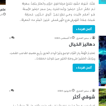
ظَـلَّتْ خُـيُوطُ الـضَّوْءِ تَـنْسُجُ عَـرْشَهُ فَـوْقَ الـرُّؤَى وَالْـعَتْمُ يَـنْكِثُ مِـطْرَفَهْ
على 
لَـــمْ تَـكْـفُرِ الــدُّرَرَ الـبُـحُورُ وَإِنَّـمَـا كَـفَـرَتْ بِـمَنْ سَـجَرَ الـبُحُورَ الأَرْصِـفَةْ
هُــوَ أَحْـكَـمَ الأَبْـيَـاتَ وَحْــيَ تَـفَرُّدٍ لَــكِــنَّ أَذْوَاقَ الـــدُّرُوبِ مُـحَـرَّفَـةْ
3 يونيو، 2021
ظَـمِئَتْ شِـفَاهُ الْفَهْمِ فِي هَرَجِ النُّهَى فَـسَـقَى عُـيُـونَ الْـعِلْمِ مَـاءَ الْـمَعْرِفَةْ…
أكمل القراءة »
د. سمير العمري
9 أغسطس، 2020
0
دهاليز الخيال
تَحْتَدِمُ اللَّهْفَةُ بِنَارِ الْفُؤَادِ الوَامِقِ وَنُورُ الْوِدَادِ الْعَابِقِ بِأَرِيجِ هَمْسِكِ الصَّاخِبِ الصَّمْتِ،
وِيَزْدَلِفُ الْحُضُورُ عَلَى وَجْنَةِ الْحُبُورِ حِينَ تَتَوَاثَبُ الـخَفَقَاتُ…
أكمل القراءة »
دب
د. سمير العمري
21 يونيو، 2020
1
شوقي أكثر
كَمْ هُوَ عَجِيبٌ حَالُ الـمُحِبِّينَ! لا يَزَالُونَ فِي وِفَاقٍ وَتَـمَامِ اتَّفَاقٍ عَلَى كُلِّ مَا يَكُونُ مِنْ