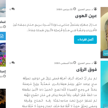
د. سمير العمري
22 سبتمبر، 2020
0
عين الهوى
غمام
مَــــا زَالَ عِــطْـرُكِ يَـسْـتَـحِلُّ جـنَـانِـي يَـــــا وَرْدَةً أَســـــرَتْ بــرِيــق حَــنَــانِ بَــيْــضَـاءَ دُونَ
20 أكتوبر، 021
الأُخْــرَيَــاتِ وَغَــضَّــةً فِـــــي جَـــنَّــةٍ قُــزَحِـيَّـةِ الأَلْــــوَانِ ظَـمِـئَتْ شِـفَـاهُ…
أكمل القراءة »
دب
د. سمير العمري
24 أغسطس، 2020
0
فوق الرؤى
إعجا
23 أغسطس، 2021
لَــمْ يَــدْرِ أَنَّ الْـعَـزْفَ أَنْــزَفَ أَحْـرُفَهْ فَـمَضَى يُـرَتِّلُ فِـي الـوُجُودِ تَـصَوُّفَهْ
سَــاجٍ لِـوَجْـهِ الـنَّـهْرِ يَـرْسُـمُ طَـيْفَهُ ذِكْــــرَى مُــعَـذّبَـةٌ وَرُوحٌ مُــرْهـفَـةْ
يَـمْـتَدُّ فِــي وَجَــعِ الْـقَصِيدَةِ كُـلَّمَا نَـضِـجَ الْـحَـنِينُ دَعَـا الْأَنِـينَ لِـيَقْطِفَهْ
مَــا انْـفَكَّ ظُـفْرُ الْـوَقْتِ يَـنْكَأُ جُـرْحَهُ لِـيَـدُسَّ فِــي مُـدُنِ الـضَّيَاعِ تَـلَهُّفَهْ
لَــمْ تَـسْـتَقِرَّ الـرِّيـحُ تَـحْتَ جَـنَاحِهِ لَــكِـنَّـهُ رَفَــــهَ الْــجَـنَـاحَ وَرَفْــرَفَـهْ
وَمَـضَـى يُـحَـلِّقُ حَـيْـثُ لَا أُفُـقًا عَـفَا خَـلْـفَ الـمَدَارِ وَحَـيْثُ لَا خُـلُقًا سَـفَهْ
دب