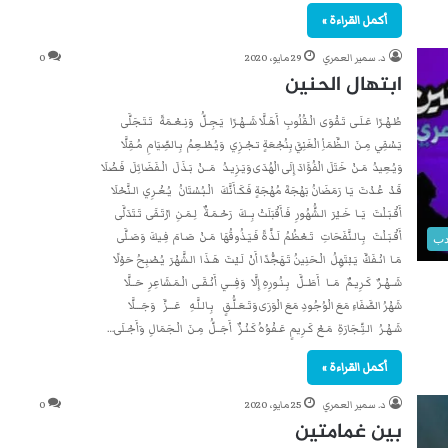
أكمل القراءة »
د. سمير العمري
29 مايو، 2020
0
ابتهال الحنين
طُـهْـرًا عَـلَـى تَـقْوَى الْـقُلُوبِ أَهَـلَّا شَــهْـرًا يَـجِـلُّ وَنِـعْـمَةً تَـتَـجَلَّى
يَـسْقِي مِـنَ الـظَّمَأِ الْغَنِيَّ بِنُجْعَةٍ تـجْـزِي وَيُـطْـعِمُ بِـالصِّيَامِ مُـقِلَّا
وَيُـعِيدُ مَـنْ خَتَلَ الْفُؤَادَ إِلَى الْهُدَى وَيَـزِيـدُ مَــنْ بَـذَلَ الْـفَضَائِلَ فَـضْلَا
قَـدْ عُـدْتَ يَـا رَمَضَانُ بَهْجَةَ مُهْجَةٍ فَـكَـأَنَّكَ الْـبُـسْتَانُ يُـغْـرِي الـنَّحْلَا
أَقْـبَـلْتَ يَــا خَـيْرَ الـشُّهُورِ فَـأَقْبَلَتْ بِــكَ رَحْـمَـةٌ لِـمَـنِ ارْتَـقَى تَـتَدَلَّى
أَقْـبَـلْتَ بِـالـنَّفَحَاتِ تَـعْظُمُ لَـذَّةً فَـيَـذُوقُهَا مَـنْ صَـامَ فِـيكَ وَصَـلَّى
دب
مَـا انْـفَكَّ يَـبْتَهِلُ الْـحَنِينُ تَـهَجُّدًا أَنْ لَـيْتَ هَـذَا الـشَّهْرَ يُـصْبِحُ حَوْلًا
شَــهْـرٌ كَـرِيـمٌ مَــا أَطَــلَّ بِـنُـورِهِ إِلَّا وَفِـــي أَنْـقَـى الْـمَـشَاعِرِ حَــلَّا
شَهْرُ الصَّفَاءِ مَعَ الْوُجُودِ مَعَ الْوَرَى وَتَـعَـلُّـقٍ بِـالـلَّـهِ عَـــزَّ وَجَـــلَّا
شَـهْـرُ الـتِّـجَارَةِ مَـعْ كَـرِيمٍ عَـفْوُهُ كَـنْـزٌ أَجَــلُّ مِـنَ الْـجَمَالِ وَأَجْـلَى…
أكمل القراءة »
د. سمير العمري
25 مايو، 2020
0
بين غمامتين