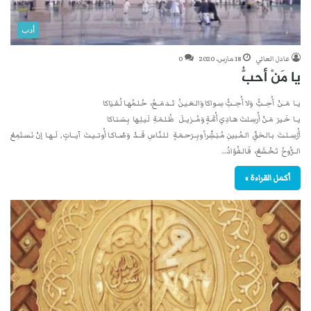
أدب
عادل العاني
18 مارس، 2020
0
يا مَنْ أحبُّ
يــا مَــنْ أُحِــبُّ وَلا أُحِــبُّ سِـواكا وَالـعَـيـنُ تَــدمَــعُ، حُـلـمُهـا لُـقـيَاكا
يــا خَـيرَ مَـنْ أُرسِـلتَ هـادِيَ أُمَّـةٍ وَمُــزيــلَ ظُـلـمَـةِ لَـيـلِـها بِـسَـنـاكا
أُرْسِــلـتَ بـالـحَقِّ الـمُـبينِ مُـبَـشِّراً وبِــرَحـمَـةٍ لـلـنّـاسِ قَـــدْ وَصّــاكـا أُوتــيـتَ آيـــاتٍ, لَــهـا إنْ نَـسـتَمِعْ
الــرُّوحُ تَـخْـشَعْ، فَـالـفُؤادُ…
أكمل القراءة »