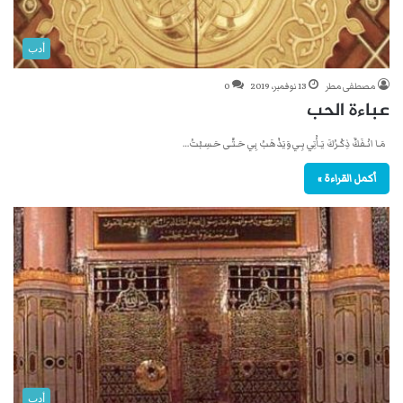
أدب
مصطفى مطر
13 نوفمبر، 2019
0
عباءة الحب
مَـا انْـفَكَّ ذِكْـرُكَ يَـأْتِي بِـي وَيَذْهَبُ بِي حَـتَّـى حَـسِـبْتُ…
أكمل القراءة »
أدب