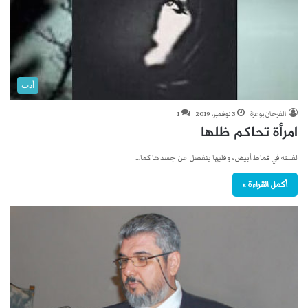
أدب
الفرحان بوعزة
3 نوفمبر، 2019
1
امرأة تحاكم ظلها
لفـــته في قماط أبيض ، وقلبها ينفصل عن جسدها كما…
أكمل القراءة »