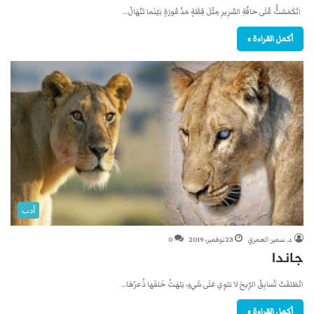
انْكَمَشتْْْ عَّلَى حَافّةِ السَّرِيرِ مِثْلَ قِطَّةٍ مَذْعُورَةٍ بَيْنَما تَنْهَالُ…
أكمل القراءة »
أدب
د. سمير العمري
23 نوفمبر، 2019
0
جاندا
انْطَلقَتْ تُسابِقُ الرِّيحَ لا تلوِي عَلَى شَيءٍ، يَلهَثُ خَلفَها ذُعرُهَا…
أكمل القراءة »