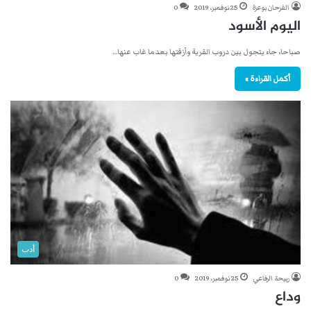
الفرحان بوعزة
25 نوفمبر، 2019
0
اليوم الأسود
صباحا، جاء يتجول بين دروب القرية وأزقتها بعدما غاب عنها…
أكمل القراءة »
أدب
ربيحة الرفاعي
25 نوفمبر، 2019
0
وداع