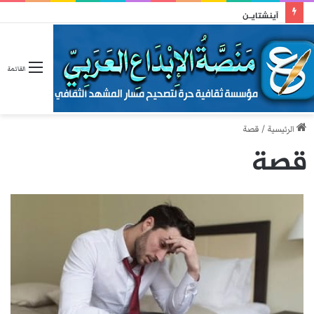
آينشتايـن
القائمة
الرئيسية
/
قصة
قصة