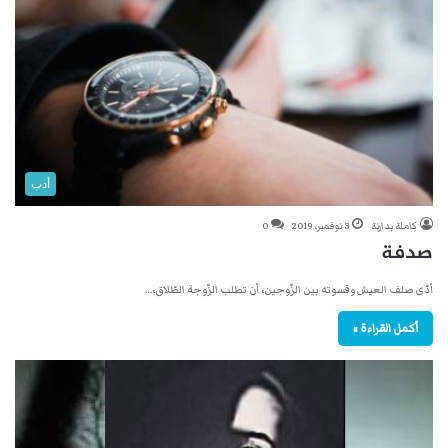
أدب
كاملة بدارنة
3 نوفمبر، 2019
0
صدفة
أدّى صلف العيش وقسوته بين الزّوجين، أن تطلب الزّوجة الطّلاق،…
أكمل القراءة »