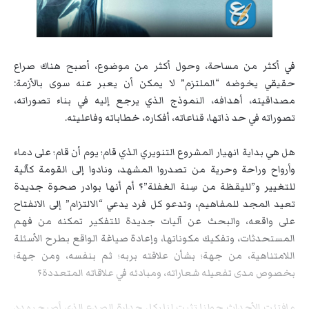
في أكثر من مساحة، وحول أكثر من موضوع، أصبح هناك صراع
حقيقي يخوضه “الملتزم” لا يمكن أن يعبر عنه سوى بالأزمة:
مصداقيته، أهدافه، النموذج الذي يرجع إليه في بناء تصوراته،
تصوراته في حد ذاتها، قناعاته، أفكاره، خطاباته وفاعليته.
هل هي بداية انهيار المشروع التنويري الذي قام؛ يوم أن قام؛ على دماء
وأرواح وراحة وحرية من تصدروا المشهد، ونادوا إلى القومة كآلية
للتغيير و”لليقظة من سِنة الغفلة”؟ أم أنها بوادر صحوة جديدة
تعيد المجد للمفاهيم، وتدعو كل فرد يدعي “الالتزام” إلى الانفتاح
على واقعه، والبحث عن آليات جديدة للتفكير تمكنه من فهم
المستحدثات، وتفكيك مكوناتها، وإعادة صياغة الواقع بطرح الأسئلة
اللامتناهية، من جهة؛ بشأن علاقته بربه؛ ثم بنفسه، ومن جهة؛
بخصوص مدى تفعيله شعاراته، ومبادئه في علاقاته المتعددة؟
مافتئت الأحداث حولنا تثبت لنا بكل جدارة الصدع الذي أصبح يهدد