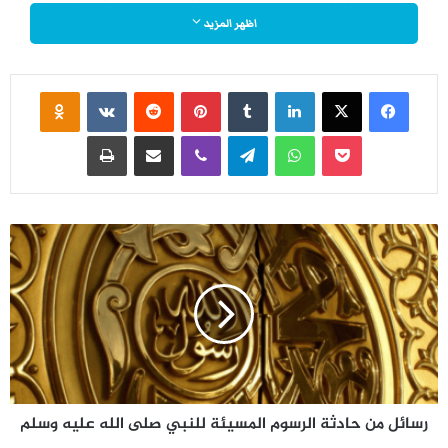
عـلـى حـريـرٍ مِـن الـفردوسِ قـد نُـسِجَا
اظهر المزيد
نَـهيٌ وأمـرٌ وكُـن مـن شـئت، لَيسَ هُنا
فيسبوك
‫X
لينكدإن
‏Tumblr
بينتيريست
‏Reddit
‏VKontakte
Odnoklassniki
‫Pocket
واتساب
تيلقرام
ڤايبر
مشاركة عبر البريد
طباعة
مَــــن مَــــرّ قــبـلـك إلاَّ حَـــارَ وازْدَوَجَـــا
ر
س
ا
ئ
ذاتُ الـلّـذِيـذَيـنِ بـالـضِّـدَّيـنِ تَــأسِـرُنِـي
ل
م
ن
أَسْـــرَ الــقَـوِيّ الـــذي فــي قَـيـدِهِ وَلَـجَـا
ح
ا
رسائل من حادثة الرسوم المسيئة للنبي صلى الله عليه وسلم
د
ث