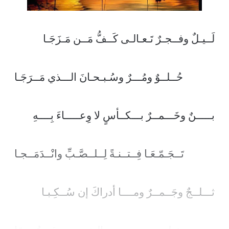
لَــيـلٌ وفــجـرٌ تَـعـالـى كَــفُّ مَــن مَـزَجَـا
حُــلــوٌ ومُـــرٌ وسُـبـحـانَ الـــذي مَــرَجَـا
بـــــنٌ وخَـــمــرٌ بـــكــأسٍ لا وِعـــــاءَ بِــــهِ
تَــجَـمّـعَـا فِــتــنـةً لِــلــصَّـبِّ وانْــدَمَــجـا
ثـــلــجٌ وجَــمــرٌ ومــــا أدراكَ إن سُــكِـبـا