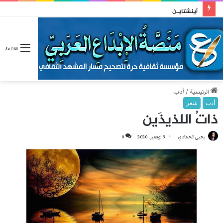
آينشتايـن
القائمة
الرئيسية
/
أدب
أدب
شعر
ذاتُ اللذيذَين
يحيى الحمادي
3 نوفمبر، 2020
0