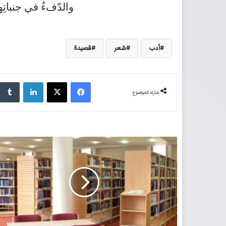
والدّفءُ في جنباتِ
أدب
شعر
قصيدة
فيسبوك
‫X
لينكدإن
شارك الموضوع
ف
ي
ا
ل
ت
ص
ن
ي