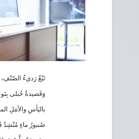
تَبْغٌ رَديءُ الصّنْفِ،
وَقَصيدةٌ حُبلى بِتَوءَ
باليَأسِ والأمَلِ الم
صُنبورُ ماءٍ مُنْشِدٌ 