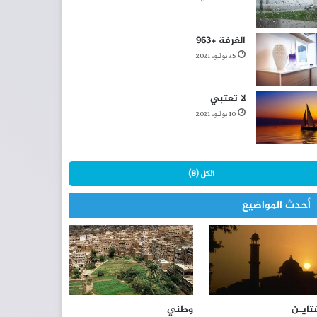
الغرفة +963
25 يوليو، 2021
لا تعتبي
10 يوليو، 2021
الكل (8)
أحدث المواضيع
تايـن
وطني