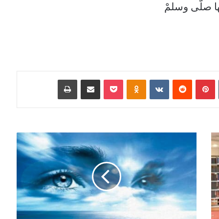
ها صلّى وسلمْ
‏Tumblr
بينتيريست
‏Reddit
‏VKontakte
Odnoklassniki
‫Pocket
مشاركة عبر البريد
طباعة
ع
ي
ن
ا
ك
و
ا
ل