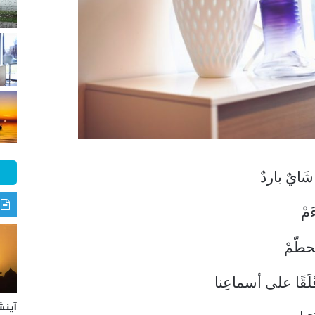
 شَايٌ باردٌ
مْ
حطّمْ
قَلَقًا على أسماعِنا
آينش