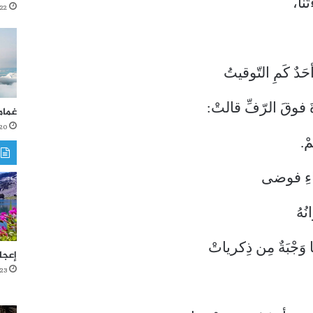
َنا،
22 أكتوبر، 2021
َدٌ كَمِ التّوقيتُ
ةَ فوقَ الرّفِّ قالتْ:
غمام
20 أكتوبر، 021
ْ.
قاءِ فوضى
نُهُ
 وَجْبَةٌ مِن ذِكرياتْ
إعجا
23 أغسطس، 2021