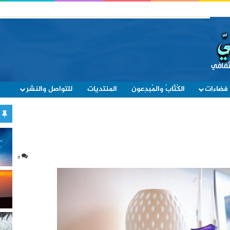
فضاءات
الكُتَّابُ والمُبدِعون
المنتديات
للتواصل والنشر
0