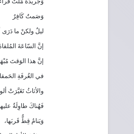
وَجَريدَةٌ مَلَّتْ قراءَت
وَصَمتٌ كَافِرٌ
ليلٌ ولكنْ ما دَرَى أح
إنَّ السّاعَةَ المُلقا
إنَّ هذا الوَقتَ مُبْهَم
في الغُرفَةِ الحَم
والأثاثُ تَغَيَّرَتْ ألوا
فَهُناكَ طاوِلَةٌ عليها
وَيَنامُ قِطٌّ قَربَها،