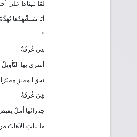
لمّا بَنيناها على أحلام
أنّا سَنشْهَدُها تُهَدَّمْ
*
هِيَ غُرفَةٌ
أسرى بها التّأويلُ 
نحوَ المجازِ مخبّرً
هِيَ غُرفَةُ
جدرانُها أملٌ يفيض
ما نالتِ الآهاتُ من 