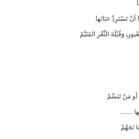
ا
 تَسْتَرِدَّ حَنَانَها
نِ وَقُبْلَةَ الثَّغْرِ المُتَيَّمْ
و مَنْ تَبَسَّمْ
لَها ……..
ا تَجَهَّمْ