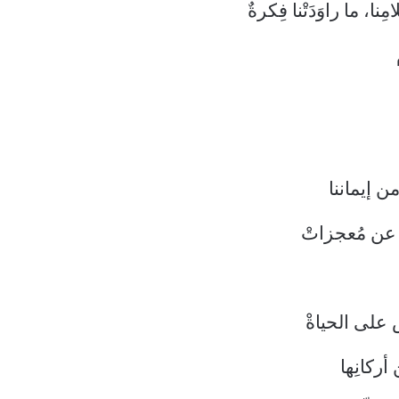
ِنا، ما راوَدَتْنا فِكرةٌ
من إيماننا
ا عن مُعجزاتْ
 على الحياةْ
أركانِها