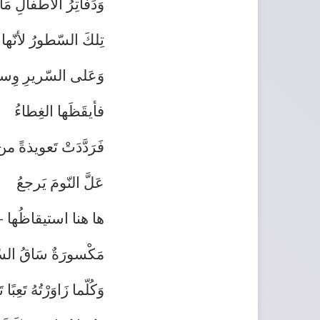
وَدَفاتِرُ الأطفالِ مَ
تِلكَ السّطورُ لأنّه
وَعَلى السّريرِ وِساد
فأيقَظَها الغِطاءُ
فَرَدَّدَتْ تَعويذةً م
عَلَّ النّومَ يَرجعُ
ها هنا استيقاظُها – ش
مَكْسورَةٌ سَاقُ الس
وَكُلّما زَاوَرْتُهُ تَعِبًا تَأ