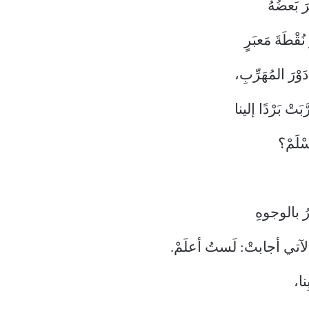
َ بَعضُهُ
ُقْطَةَ مَعبَرٍ
َوْرَ المُهَرِّبِ،
َبَتْ بَرْدًا إلينا
ْلَمْ؟
ُرُ بالوجوهِ
 الآتي أجابتْ: لَستُ أعلَمْ.
نا،