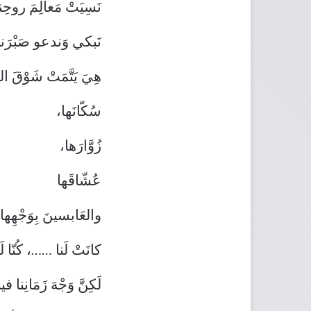
نَسِيَتْ مَعالِمَ روحِن
نَبكي وَندعو صَبْرَنا أنْ
هِيَ يَتَّمَتْ شَوْقَ العُيو
سُكّانَها،
زُوَّارَها،
عُشّاقَها
والعَابسينَ بِوَجْهِها أ
كانَتْ لَنا ……، كُنّا 
لَكِنَّ وَجْهَ زَمَانِنا فين