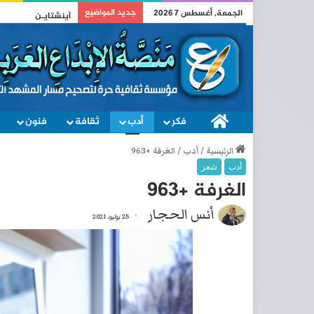
جديد المواضيع
الجمعة, أغسطس 7 2026
وطني
فكر
الصفحة الرئيسية
أدب
ثقافة
فنون
الرئيسية
/
أدب
/
الغرفة +963
أدب
شعر
الغرفة +963
أنس الحجار
25 يوليو، 2021