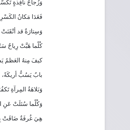
وَزُجاجُ نافِذةٍ تَكَسَّر
فَغَدَا مَكانُ الكَسْرِ ن
وَسِتارَةٌ قد أتْقَنَتْ د
كُلّما هَبَّتْ رِياحٌ سَرّ
كيفَ مِنهُ العَظمُ يَس
بابٌ يَسُبُّ أريكَةً،
وَبَلاهَةُ المِرآةِ تَكف
وَكُلّما سُئلَتْ عَنِ
هِيَ غُرفَةٌ ضَاقَتْ بِ