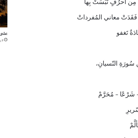
ا مِن أحرُفٍ نَبَسَتْ بِها
ا فَقَدَتْ معاني المُفرداتْ
َةٌ تَغفو
على 
3 يونيو، 2021
ن سُورَةِ النّسيانِ،
َرْعًا – مُحَرَّمْ
ّريرِ
لَّمْ