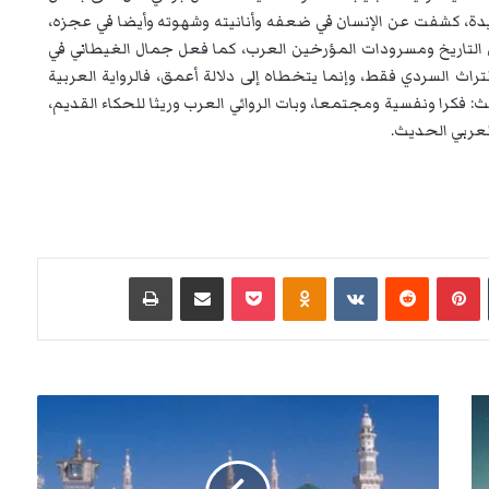
يدة، كشفت عن الإنسان في ضعفه وأنانيته وشهوته وأيضا في عجزه،
لتاريخ ومسرودات المؤرخين العرب، كما فعل جمال الغيطاني في
تراث السردي فقط، وإنما يتخطاه إلى دلالة أعمق، فالرواية العربية
 فكرا ونفسية ومجتمعا، وبات الروائي العرب وريثا للحكاء القديم،
لعربي الحديث.
‏Tumblr
بينتيريست
‏Reddit
‏VKontakte
Odnoklassniki
‫Pocket
مشاركة عبر البريد
طباعة
خ
س
ئَ
ا