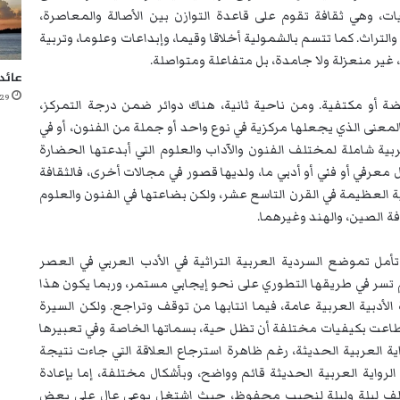
ت، وهي ثقافة تقوم على قاعدة التوازن بين الأصالة والمعاصرة،
تراث. كما تتسم بالشمولية أخلاقا وقيما، وإبداعات وعلوما، وتربية
، غير منعزلة ولا جامدة، بل متفاعلة ومتواصلة.
عائد
29 ديسمبر، 2020
ة أو مكتفية. ومن ناحية ثانية، هناك دوائر ضمن درجة التمركز،
عنى الذي يجعلها مركزية في نوع واحد أو جملة من الفنون، أو في
ربية شاملة لمختلف الفنون والآداب والعلوم التي أبدعتها الحضارة
معرفي أو فني أو أدبي ما، ولديها قصور في مجالات أخرى، فالثقافة
ية العظيمة في القرن التاسع عشر، ولكن بضاعتها في الفنون والعلوم
افة الصين، والهند وغيرهما.
تأمل تموضع السردية العربية التراثية في الأدب العربي في العصر
لم تسر في طريقها التطوري على نحو إيجابي مستمر، وربما يكون هذا
أدبية العربية عامة، فيما انتابها من توقف وتراجع. ولكن السيرة
طاعت بكيفيات مختلفة أن تظل حية، بسماتها الخاصة وفي تعبيرها
ية العربية الحديثة، رغم ظاهرة استرجاع العلاقة التي جاءت نتيجة
واية العربية الحديثة قائم وواضح، وبأشكال مختلفة، إما بإعادة
ي ألف ليلة وليلة لنجيب محفوظ، حيث اشتغل بوعي عال على بعض