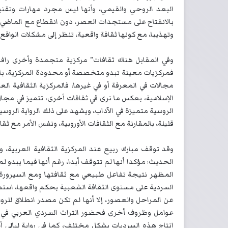
البعد الروحي والقيمي، وأنها ليس مجرد مهارات وتقنيا
بالانفتاح على مستجدات العصر، دون انقطاع مع الماضي وال
وتهذيبا، مع كونها ثقافة واقعية، تنظر إلى مشكلات الواقع
وفي المقابل هناك ثقافات” مركزية متجمدة وأخرى رافض
فمركزيات معينة تبدو متخصصة أو محدودة المركزية، بالم
مجالات في المعرفة أو في غيرها، فالمركزية الثقافية الع
الإسلامية، بعكس ما نرى في ثقافات أخرى، تتميز في مجال 
الروسية متميزة في الآداب، ويشهد على ذلك الرواية الروس
قليلة، بالمقارنة مع الثقافات الأوروبية، ونفس الأمر مع ثق
وقد توقف مبارك ربيع عند المركزية الثقافية العربية، و
الحديث؛ مؤكدا أنها لم تتوقف أبدا، رغم أنها فيما يبدو 
المظهر نتيجة تفاعل طبيعي مع ثقافتها ومع السيرورة ال
السردية على مستوى الثقافة الشعبية بحكم واقعها، است
عن المراحل والعصور، إلا أنها لم تكن مصدر انطلاق للروا
عوامل وظروف أخرى فحضور التراث السردي العربي في الر
إنتاج هذه السرديات بشكل مختلف، كما في رواية ليال