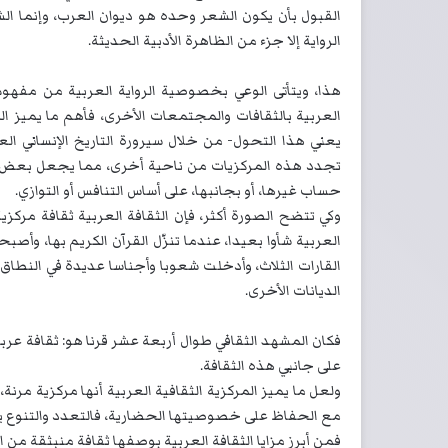
القبول بأن يكون الشعر وحده هو ديوان العرب، وإنما الش
الرواية إلا جزء من الظاهرة الأدبية الحديثة.
هذا، ويتأتى الوعي بخصوصية الرواية العربية من مفهوم
العربية بالثقافات والمجتمعات الأخرى، فأهم ما يميز الم
يعني هذا التحول- من خلال سيرورة التاريخ الإنساني العا
تجدد هذه المركزيات من ناحية أخرى، مما يجعل بعض ال
حساب غيرها، أو بجانبها، على أساس التنافس أو التوازي.
وكي تتضح الصورة أكثر، فإن الثقافة العربية ثقافة مركزي
العربية شأوا بعيدا، عندما تنزّل القرآن الكريم بها، وأصب
القارات الثلاث، وأدخلت شعوبا وأجناسا عديدة في النطاق 
الديانات الأخرى.
فكان المشهد الثقافي طوال أربعة عشر قرنا هو: ثقافة عربية
على جانبي هذه الثقافة.
ولعل ما يميز المركزية الثقافية العربية أنها مركزية مرن
مع الحفاظ على خصوصيتها الحضارية، فالتعدد والتنوع يمث
فمن أبرز مزايا الثقافة العربية بوصفها ثقافة منبثقة من ا