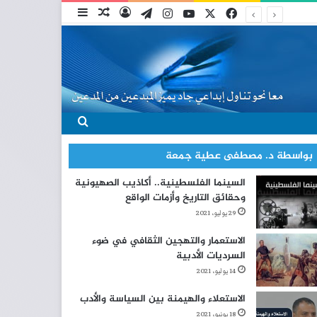
‫X
فيسبوك
‫YouTube
انستقرام
تيلقرام
تسجيل الدخول
مقال عشوائي
إضافة عمود جانبي
بحث عن
بواسطة د. مصطفى عطية جمعة
السينما الفلسطينية.. أكاذيب الصهيونية
وحقائق التاريخ وأزمات الواقع
29 يوليو، 2021
الاستعمار والتهجين الثقافي في ضوء
السرديات الأدبية
14 يوليو، 2021
الاستعلاء والهيمنة بين السياسة والأدب
18 يونيو، 2021