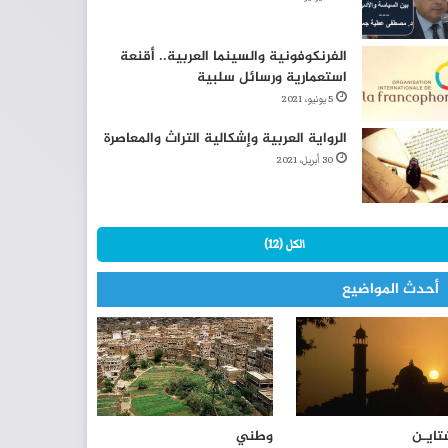
الفرنكوفونية والسينما العربية.. أقنعة
استعمارية ورسائل سلبية
5 يونيو، 2021
الرواية العربية وإشكالية التراث والمعاصرة
30 أبريل، 2021
الكل (12)
أحدث المواضيع
تايـن
وطني