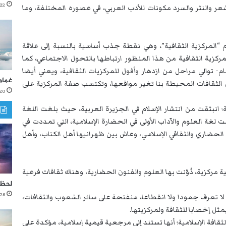
22 أكتوبر، 2021
عر والنثر والسرد مكونات للأدب العربي، في عصوره المختلفة، وما
 “المركزية الثقافية”، وهي نقطة جذب أساسية بالنسبة إلى علاقة
ركزية الثقافية من هذا المنظور ارتباطها بالتحول الاجتماعي، كما
م- توالي مراحل من ازدهار وأفول للمركزيات الثقافية، ويعني أيضا
غمام
ثقافات المحيطة بنا تغير مواقعها، وتكتسب صفة المركزية على
20 أكتوبر، 021
ة؛ انبثقت من انتشار الإسلام في الجزيرة العربية، حيث بلغت اللغة
حت لغة العلوم والآداب الأولى في الحضارة الإسلامية، التي تمددت في
الحضاري والثقافي الإسلامي، وعاش بين ظهرانيها أهل الكتاب، وأهل
 مركزية، دُوّنت بها العلوم والفنون الحضارية، وهناك ثقافات فرعية
لحظا
28 مايو، 2020
ة، لا تعرف جمودا ولا انقطاعا، منفتحة على سائر الشعوب والثقافات،
ل إخصابا للثقافة ولمركزيتها.
لثقافة الإسلامية؛ أنها تستند إلى مرجعية قيمية إسلامية، مؤكدة على