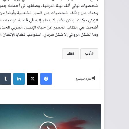
شخصيات ليالي ألف ليلة التراثية، وصاغها في أحداث جد
وهناك من وظّف شخصيات من السير الشعبية وأيضا من ا
الزيني بركات. ولكن الأمر لا ينظر إليه في قضية توظيف ال
أضحت هي الكتاب المعبر عن حياة الإنسان العربي الحديث:
وما الشكل الروائي إلا شكل سردي، استوعب قضايا الإنسان ا
أدب
نقد
فيسبوك
‫X
لينكدإن
شارك الموضوع
أ
ن
ث
ى