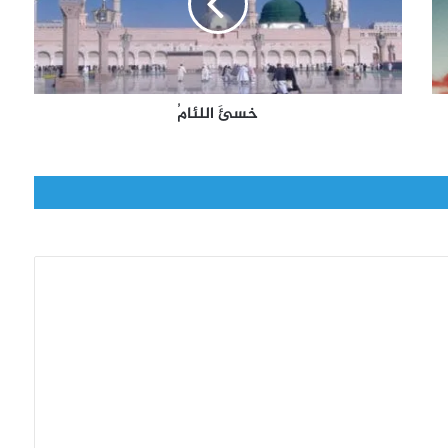
ل
ل
ئ
ا
مُ
خسئَ اللئامُ