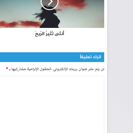
تُ
ث
ي
رُ
ا
أنثى تُثيرُ الرّيحَ
ل
رّ
ي
حَ
اترك تعليقاً
لن يتم نشر عنوان بريدك الإلكتروني.
الحقول الإلزامية مشار إليها بـ
*
ا
ل
ت
ع
ل
ي