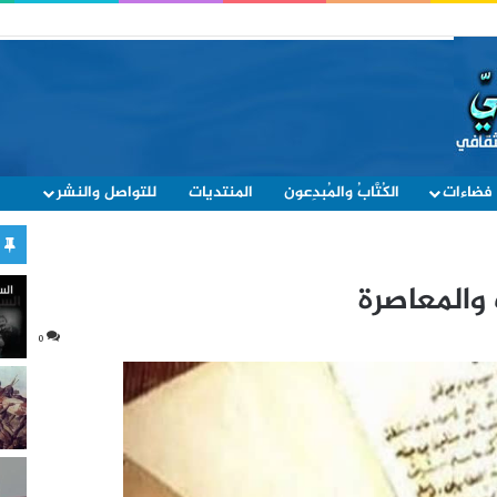
فضاءات
الكُتَّابُ والمُبدِعون
المنتديات
للتواصل والنشر
 والمعاصرة
0