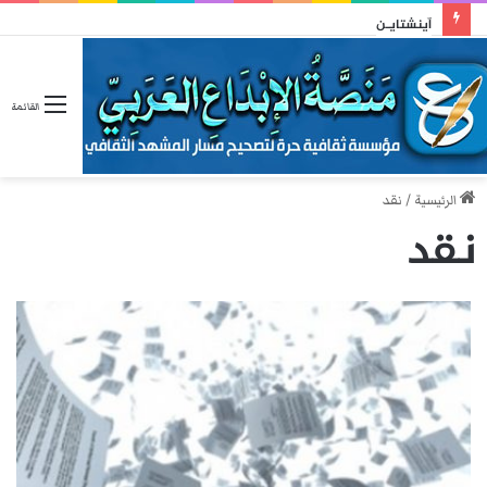
آينشتايـن
القائمة
الرئيسية
/
نقد
نقد