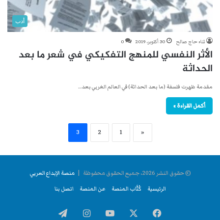
أدب
ثناء حاج صالح
30 أكتوبر، 2019
0
الأثر النفسي للمنهج التفكيكي في شعر ما بعد
الحداثة
مقدمة ظهرت فلسفة (ما بعد الحداثة) في العالم الغربي بعد…
أكمل القراءة »
3
2
1
«
© حقوق النشر 2026، جميع الحقوق محفوظة |
منصة الإبداع العربي
الرئيسية
كُتَّاب المنصة
عن المنصة
اتصل بنا
فيسبوك
‫X
‫YouTube
انستقرام
تيلقرام