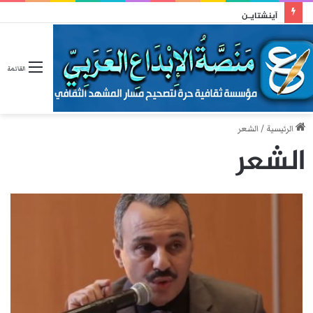
آينشتايـن
القائمة
الرئيسية
/
الشعر
الشعر