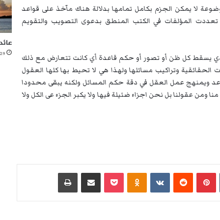
وضوعة لا يمكن الجزم بكامل تمامها بدلالة هناك مآخذ على قواعد
تعددت المؤلفات في الكتب المنطق بدعوى التصويب والتقويم
عائد
29 ديسمبر، 2020
ذي يسقط كل ظن أو تصور أو حكم قاعدة أي كانت تتعارض مع ذلك
 الحقائقية وتراكيب مسائلها ولهذا هي لا تحيط بها كلها العقول
 يساعد ويمنهج عمل العقل في دقة حكم المسائل ولكنه يبقى محدودا
ا ومن عقولنا بل نحن اجزاء ضئيلة فيها ولا يكبر الجزء عى الكل ولا
‏Tumblr
بينتيريست
‏Reddit
‏VKontakte
Odnoklassniki
‫Pocket
مشاركة عبر البريد
طباعة