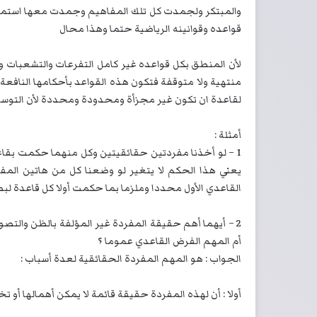
والمبتكر ولجمدت كل تلك المفاهيم وجمدت معها استمرا
قواعده وقوانينه الرياضية حتما وهذا محال
لأن المنطق بكل قواعده غير كامل التفرعات والتشعبات و
منتهية ولا متوقفة فتكون هذه القواعد بأحكامها النافعة 
لقاعدة ان تكون غير مجزأة ومحدودة ومحددة لأن التوسع 
أمثلة :
1 – لو أخذنا مفردتين حقائقيتين وكل منهما حكمت بقا
يعني هذا الحكم لا يتغير لو وضعنا كل من هاتين المف
القاعدي الأول محددا وملزما بما حكمت أولا كل قاعدة لبطل
2 – أيهما أهم حقيقة المفردة غير المؤلفة بالظن والتصور
أم المهم الفرض القاعدي عموما ؟
الجواب : هو المهم المفردة الحقائقية لعدة أسباب :
أولا : أن لهذه المفردة حقيقة قائمة لا يمكن أهمالها أو تخ