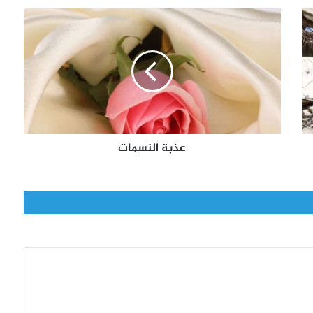
ع
ذ
ب
ة
ا
ل
ن
س
م
عذبة النسمات
ا
ت