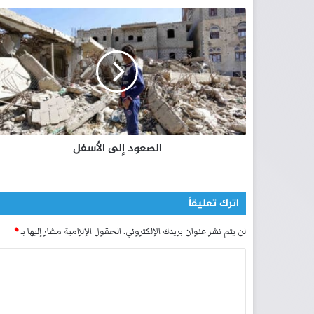
ا
ل
ص
ع
و
د
إ
ل
ى
الصعود إلى الأسفل
ا
ل
أ
س
اترك تعليقاً
ف
ل
لن يتم نشر عنوان بريدك الإلكتروني.
الحقول الإلزامية مشار إليها بـ
*
ا
ل
ت