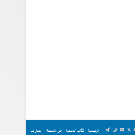
‫X
فيسبوك
‫YouTube
انستقرام
تيلقرام
الرئيسية
كُتَّاب المنصة
عن المنصة
اتصل بنا