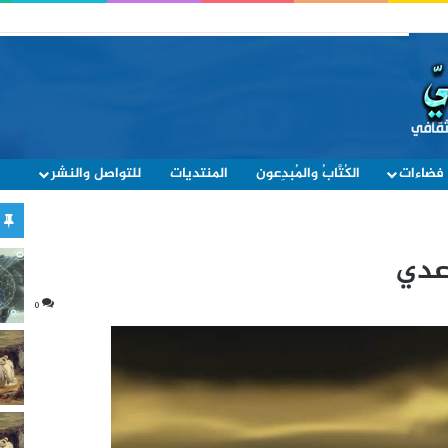
فضاءات
الكُتَّابُ والمُبدِعون
المنتديات
للتواصل والنشر
اعدي
0