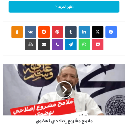
مِــنْ  عَـصْـرِ  مــا  بـعـدَ  الـحـداثةِ  أَفْـشَـل
اظهر المزيد
يــــا   أَيُّــهــا   الــشِّـعـرُ   الــنَّـقـيُّ   لَــشَــدَّ  مــــا
فيسبوك
‫X
لينكدإن
‏Tumblr
بينتيريست
‏Reddit
‏VKontakte
Odnoklassniki
‫Pocket
واتساب
تيلقرام
ڤايبر
مشاركة عبر البريد
طباعة
أَوْغَــلْــتَ   فــــي   دمِ  قـائـلـيـكَ  وأَوْغَــلــو
كَــــــمْ   كــــــانَ   صــعــبًــا   أَنْ   نُــنَــبِّـهَ  وردةً
م
ل
ا
م
لــلــعـطـرِ    إِنَّ    الــــــوردَ   يـــأسًـــا   يَــغْــفُــل
ح
م
ش
لا   تـــخــشَ   إِيـــلافــي  أُجَـــافــي  صـــوتــيَ
ر
و
ملامح مشروع إصلاحي نهضوي
ع
إ