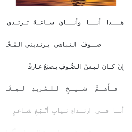
هـــــذا    أنـــــا    وأنـــــايَ   ســاعــةَ   تــرتــدي
صـــوفَ   الـتـبـاهي   يـرتـديـني  الـمُـخْـمَل
إِنْ  كــانَ  لـبـسُ  الـصُّـوفِ يـصنعُ عـارفًا
فـــأَهـــمُّ     شـــيـــخٍ     لــلــمُـريـدِ    الــمِــغْــزَل
أَنـــا   فـــي   ارتـــداءِ  ثــيـابِ  أَنْــبَـغِ  شــاعـرٍ