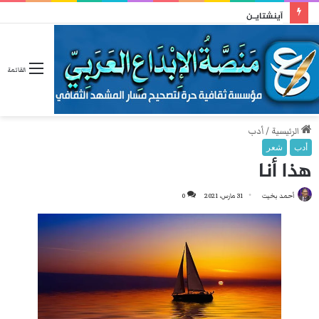
آينشتايـن
القائمة
الرئيسية
/
أدب
أدب
شعر
هذا أنا
أحمد بخيت
31 مارس، 2021
0