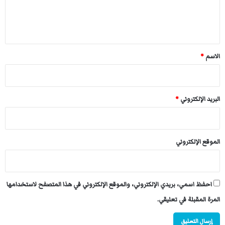
بــــلْ   هــالـنـي   دومًــــا   صــديــقٌ   أخــتـل
ل
ي
ق
الأدعـــيـــاءُ     ســيــزحـفـونَ    لِــيــصـعـدوا
*
الاسم
*
والأغــــويــــاءُ      ســيــقْــبـلـونَ      لــيُــقْـبَـلـو
البريد الإلكتروني
*
والأنـــبـــيـــاءُ     إذا     تَـــنَـــكَّـــرَ     شَـــعْــبــهُــم
الموقع الإلكتروني
لا   يـــأنــفــون   بِــشِـعْـبِـهـم   أنْ   يُــعْــزَلــو
احفظ اسمي، بريدي الإلكتروني، والموقع الإلكتروني في هذا المتصفح لاستخدامها
هـل  كـان  ذنـبي أنْ سـبقتُ، لـينكصوا
المرة المقبلة في تعليقي.