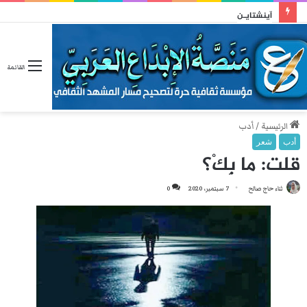
آينشتايـن
القائمة
الرئيسية
/
أدب
أدب
شعر
قلت: ما بِكْ؟
ثناء حاج صالح
7 سبتمبر، 2020
0