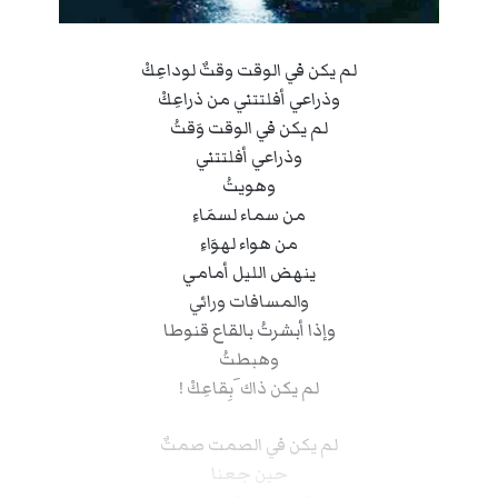
لم يكن في الوقت وقتٌ لوداعِكْ
وذراعي أفلتتني من ذراعِكْ
لم يكن في الوقت وَقتُ
وذراعي أفلتتني
وهويتُ
من سماء لسمَاءِ
من هواء لهوَاءِ
ينهض الليل أمامي
والمسافات ورائي
وإذا أبشرتُ بالقاع قنوطا
وهبطتُ
لم يكن ذاك َبِقاعِكْ !
لم يكن في الصمت صمتٌ
حين جعنا