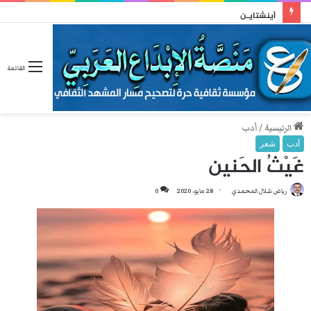
آينشتايـن
القائمة
الرئيسية
/
أدب
أدب
شعر
غَيْثُ الحَنين
رياض شلال المحمدي
28 مايو، 2020
0