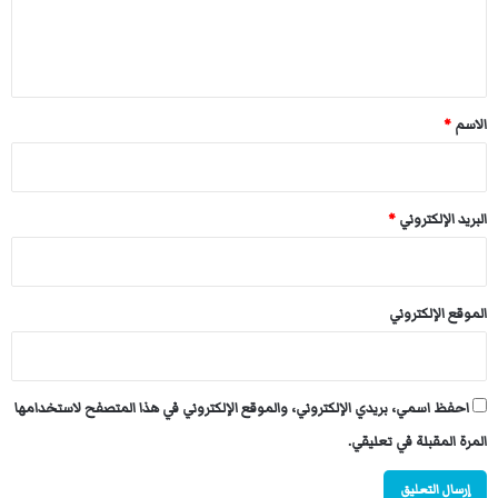
ل
كـــركـــراتٌ    بـــهــا   هـــــواكِ   يـــمــورُ
ي
ق
عـلّـمَـتْنا  أنْ  يـــوم  تــدنـو  الـمـغـاني
*
الاسم
*
لــكِ  نـحـدو  ،  كــي يـهـتفَ الـتحريرُ
البريد الإلكتروني
*
ثـــــمّ   نـــغــدو   مُــكـبّـريـن  ،  وفــيـنـا
الموقع الإلكتروني
شـهـداءُ  الـضُّـحى  الـجريحِ حـضورُ
احفظ اسمي، بريدي الإلكتروني، والموقع الإلكتروني في هذا المتصفح لاستخدامها
المرة المقبلة في تعليقي.
مُـنـذُ  سِـتّـينَ  نـرقـبُ  الـوعـدَ صـبـرًا