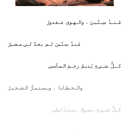
مُــنــذُ  سِــتّـيـنَ  ،  والــهـوى  مَــغـدورُ
مُـنـذُ  سـتّـينَ  لــم  يـعـدْ  لــي مـصـيرُ
كـــلُّ  شــيءٍ  يُـديـمُ  زخــمَ الـمـآسي
والــخـطـايـا   ،  ويـسـتـمـرُّ  الـشـخـيـرُ
كــلُّ  شــيءٍ  يـصـيحُ  ، يـنـدبُ لـيلي