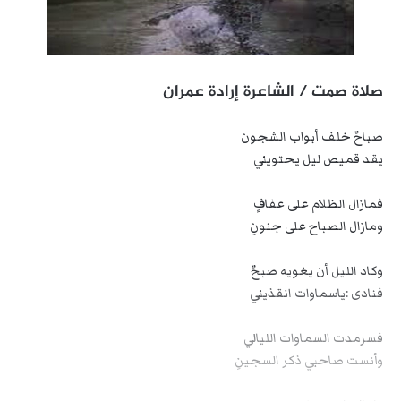
صلاة صمت / الشاعرة إرادة عمران
صباحٌ خلف أبواب الشجون
يقد قميص ليل يحتويني
فمازال الظلام على عفافٍ
ومازال الصباح على جنونِ
وكاد الليل أن يغويه صبحٌ
فنادى :ياسماوات انقذيني
فسرمدت السماوات الليالي
وأنست صاحبي ذكر السجينِ