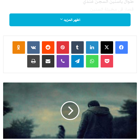
طوال ياسنين السجن عندي
قصار في مخيلة السنين
اظهر المزيد
ألا من مبلغ النسيان عني
سطورا لم يصاحبها أنيني
فيسبوك
‫X
لينكدإن
‏Tumblr
بينتيريست
‏Reddit
‏VKontakte
Odnoklassniki
شربت بها كؤوس الأنس تترى
‫Pocket
واتساب
تيلقرام
ڤايبر
مشاركة عبر البريد
طباعة
وأمواج السعادة تعتريني
فماعاد اجترار الأمس يجدي
لقطع الليل أو وصل الحنين
ز
ا
تجمدت المشاعر في فؤادي
د
ونام الثلج مفترشاً غصوني
ا
ل
فهب لي قبة النسيان بيتا
دُّ
م
لأتلو الصمت في وتر السكون
و
ع