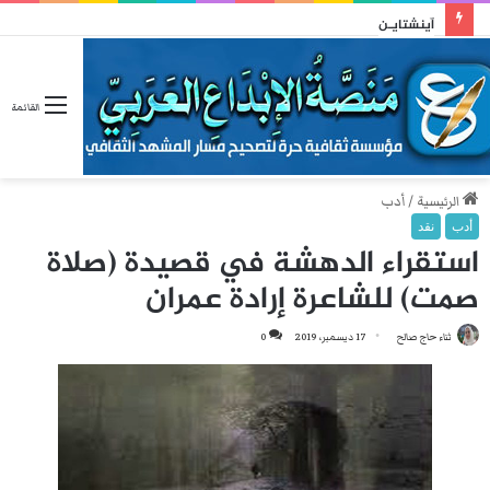
آينشتايـن
القائمة
الرئيسية
/
أدب
أدب
نقد
استقراء الدهشة في قصيدة (صلاة
صمت) للشاعرة إرادة عمران
ثناء حاج صالح
17 ديسمبر، 2019
0