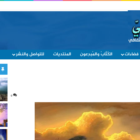
فضاءات
الكُتَّابُ والمُبدِعون
المنتديات
للتواصل والنشر
0