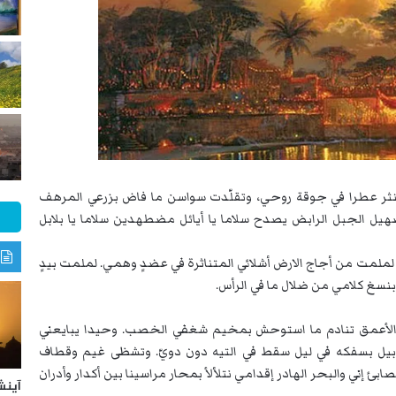
نثر عطرا في جوقة روحي، وتقلّدت سواسن ما فاض بزرعي المرهف
يل الجبل الرابض يصدح سلاما يا أيائل مضطهدين سلاما يا بلابل
لملمت من أجاج الارض أشلائي المتناثرة في عضدٍ وهمي. لملمت بيدٍ
غ كلامي من ضلال ما في الرأس.
لأعمق تنادم ما استوحش بمخيم شغفي الخصب. وحيدا يبايعني
يل بسفكه في ليل سقط في التيه دون دويّ. وتشظى غيم وقطاف
إني والبحر الهادر إقدامي نتلألأ بمحار مراسينا بين أكدار وأدران
آينش