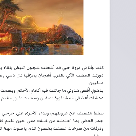
كنت وأنا في ذروة حبي قد أشعلت شجون النبض بلقاء ي
دوزنت الغضب الآتي بالدرب أشجان يعزفها ناي دمي وصه
منفيين.
بذهولٍ أَقصى هدوئي ما جاشت فيه أنغام الأحلام. وبصمت 
دهشات أعضائي المشطورة نصفين وسحبت طيور الغيم بنس
سقط النصيف عن عروبتهم، ويدي الأخرى على جرحي ا
جمر الغضى بما احتطبه من غابات دمي حين تقدم قاب
وذرفات من صرخات عصفت بغصون الدم. يا صوت الهمّ الصابئ 
سوانا.