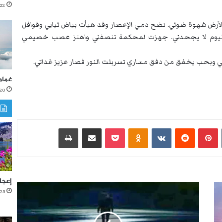
22 أكتوبر، 2021
لأرض شهوة ضوئي. نضح دمي الإعصار وقد هيأت بياض ثيابي وقوافل
ليوم لا يجحدني. جهزت لمحكمة تنصفني واهتز عصب خصيمي
ي وبحب يخفق من دفق مساري تسربلت النور فصار عزيز غداتي.
غمام
20 أكتوبر، 021
‏Tumblr
بينتيريست
‏Reddit
‏VKontakte
Odnoklassniki
‫Pocket
مشاركة عبر البريد
طباعة
إعجا
لَ
23 أغسطس، 2021
ي
ل
يّ