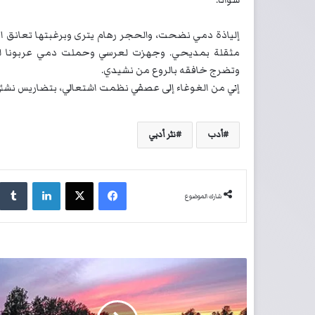
إلياذة دمي نضحت، والحجر رهام يترى وبرغبتها تعانق ا
مثقلة بمديحي. وجهزت لعرسي وحملت دمي عربونا 
وتضرج خافقه بالروع من نشيدي.
إني من الغوغاء إلى عصفي نظمت اشتعالي، بتضاريس نشئ
أدب
نثر أدبي
فيسبوك
‫X
لينكدإن
شارك الموضوع
ح
ك
ا
ي