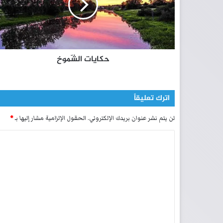
ا
ت
ا
ل
شّ
حكايات الشّموخ
م
و
خ
اترك تعليقاً
لن يتم نشر عنوان بريدك الإلكتروني.
الحقول الإلزامية مشار إليها بـ
*
ا
ل
ت
ع
ل
ي