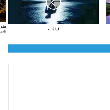
ا
ت
على 
لَيليّات
3 يونيو، 2021