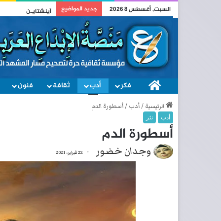
جديد المواضيع
السبت, أغسطس 8 2026
آينشتايـن
فكر
الصفحة الرئيسية
أدب
ثقافة
فنون
الرئيسية
/
أدب
/
أسطورة الدم
أدب
نثر
أسطورة الدم
وجدان خضور
22 فبراير، 2021