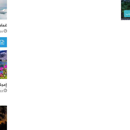
دب
غمام
20 أكتوبر، 021
إعجا
23 أغسطس، 2021