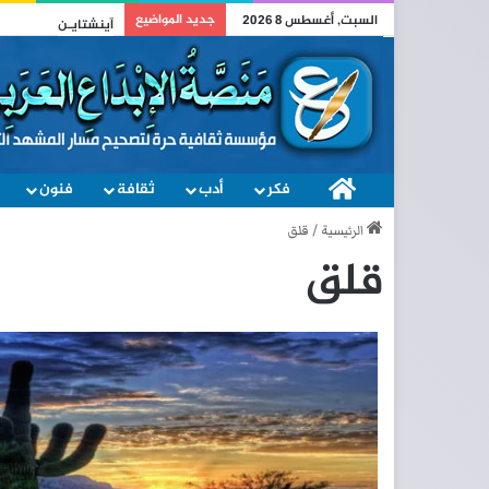
جديد المواضيع
السبت, أغسطس 8 2026
آينشتايـن
فكر
الصفحة الرئيسية
أدب
ثقافة
فنون
الرئيسية
/
قلق
قلق