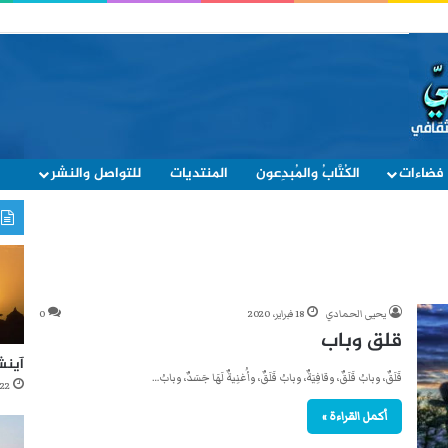
فضاءات
الكُتَّابُ والمُبدِعون
المنتديات
للتواصل والنشر
يحيى الحمادي
18 فبراير، 2020
0
قلق وباب
آينش
قَلَقٌ، وبابُ قَلَقٌ، وقافِيَةٌ، وبابُ قَلَقٌ، وأُغنِيةٌ لَهَا جَسَدٌ، وبابُ…
22 أكتوبر، 2021
أكمل القراءة »