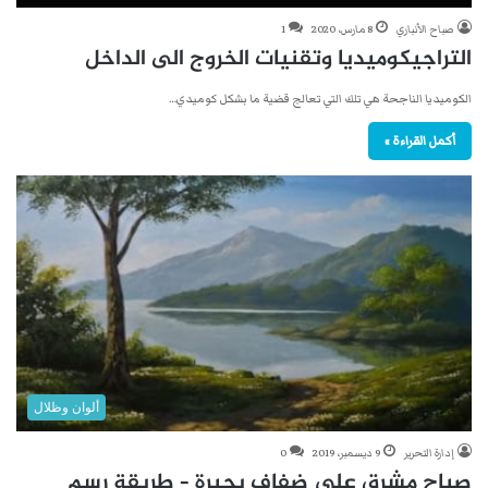
صباح الأنباري
8 مارس، 2020
1
التراجيكوميديا وتقنيات الخروج الى الداخل
الكوميديا الناجحة هي تلك التي تعالج قضية ما بشكل كوميدي…
أكمل القراءة »
ألوان وظلال
إدارة التحرير
9 ديسمبر، 2019
0
صباح مشرق على ضفاف بحيرة – طريقة رسم