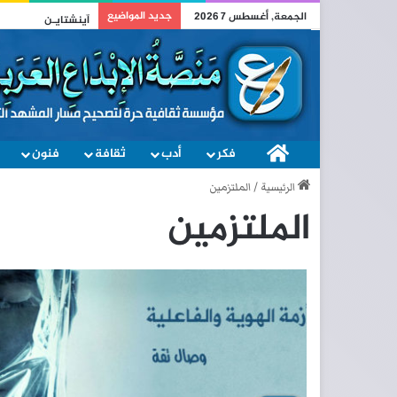
جديد المواضيع
الجمعة, أغسطس 7 2026
آينشتايـن
فكر
الصفحة الرئيسية
أدب
ثقافة
فنون
الرئيسية
/
الملتزمين
الملتزمين