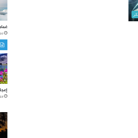
كر
غمام
20 أكتوبر، 021
إعجا
23 أغسطس، 2021