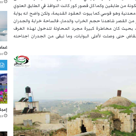
22 أكتوبر، 2021
نة من طابقين وكما كل قصور كور كانت النوافذ في الطابق العلوي
معدنية وهو قوسي كما بيوت العقود القديمة، ولكن واضح انه بوابة
 من القصر شاهدنا حجم الخراب والدمار، فالساحة خرابة والجدران
، بحيث كان مخاطرة كبيرة مجرد المحاولة للدخول لهذه الغرف
أنقاض حتى وصلت لأعلى البوابات، وما تبقى من الجدران اجتاحته
غمام
20 أكتوبر، 021
إعجا
23 أغسطس، 2021