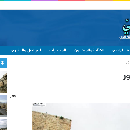
فضاءات
الكُتَّابُ والمُبدِعون
المنتديات
للتواصل والنشر
ور
ر
0