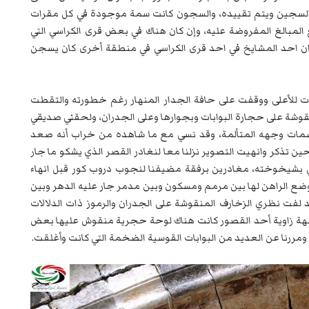
جين ويتم تقييده، والسجون كانت سمة موجودة في كل مقرات
 المبالغ المفروضة عليه، وإن كان هناك في بعض قرى الكراسي التي
 ان احد المشايخ في احد قرى الكراسي في منطقة أخرى كان يسجن
أعلى ووقفت على حافة الجدار المنهار رغم خطورته والتقطت
نقوشة على حجارة البوابات وبجوارها وعلى الجدران، ولحقني صديقي
سمات وجهه المتألمة، وقد نسي مع ما شاهده من خراب أنه صعد
ين تذكر وانهيت التصوير نزلنا معا لنغادر القصر الذي يشكو ما جار
ني بشيخوخته، مغادرين برفقة مضيفنا لنجوب دروب كور قبل انهاء
وضع الراهن لها بين مرمم ومسكون وبين مدمر جار عليه الدهر وبين
د لفت نظري الزخارف المنقوشة على الجدران والرموز ذات الدلالات
اجهة زاوية أحد القصور كانت هناك لوحة حجرية منقوش عليها بعض
رنا عن العديد من البوابات القوسية الضخمة التي كانت وأغلقت.