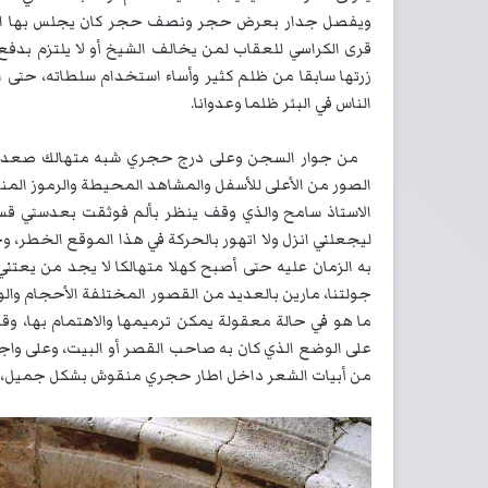
ويفصل جدار بعرض حجر ونصف حجر كان يجلس بها الس
قرى الكراسي للعقاب لمن يخالف الشيخ أو لا يلتزم بدفع
زرتها سابقا من ظلم كثير وأساء استخدام سلطاته، حتى
الناس في البئر ظلما وعدوانا.
من جوار السجن وعلى درج حجري شبه متهالك صعدت لل
الصور من الأعلى للأسفل والمشاهد المحيطة والرموز الم
الاستاذ سامح والذي وقف ينظر بألم فوثقت بعدستي ق
ليجعلني انزل ولا اتهور بالحركة في هذا الموقع الخطر، وح
به الزمان عليه حتى أصبح كهلا متهالكا لا يجد من يعت
جولتنا، مارين بالعديد من القصور المختلفة الأحجام وال
ما هو في حالة معقولة يمكن ترميمها والاهتمام بها، وق
على الوضع الذي كان به صاحب القصر أو البيت، وعلى و
من أبيات الشعر داخل اطار حجري منقوش بشكل جميل، ومر