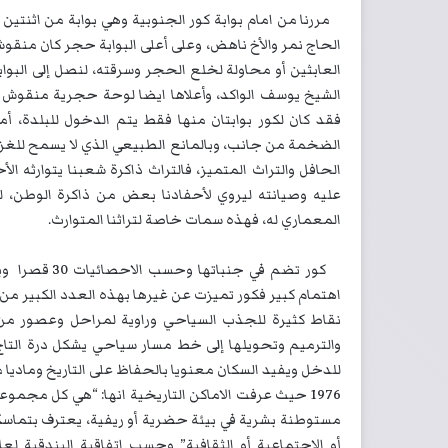
مررنا من امام بوابة كور الجنوبية وهي بوابة من اثنتين 
الحاج نمر والأخ ناهض، وعلى أعلى البوابة حجر كان منقو
العابثين أو محاولة لخلع الحجر وسرقته، لنصل إلى الب
الشيخ يوسف الواكد، وأعلاها ايضا لوحة حجرية منقوش ع
فقد كان لكور بوابتان منها فقط يتم الدخول للبلدة، أم
الضخمة من جانب، وبالمانع الطبيعي الذي لا يسمح للغزاة
الحافل والتراث المتميز، فالتراث ذاكرة شعبنا يتوارثه ال
عليه وصيانته ليروي لأحفادنا بعض من ذاكرة الوطن، لذ
المعماري له، فهذه سمات خاصة لتراثنا المتوارث.
كور تضم في جن
اهتمام كبير فكور تميزت عن غيرها بهذه العدد الكبير من
نقاط كثيرة للجذب السياحي وراوية لمراحل وعصور من ا
والترميم وتحويلها إلى خط مسار سياحي يشكل درة التاج
للدخل ويفيد السكان معنويا بالحفاظ على التاريخ وماديا
1976 حيث عرفت الاماكن التاريخية انها: “هي كل مجموعة
مستوطنة بشرية في بيئة حضرية أو ريفية، يعترف بتماسكها و