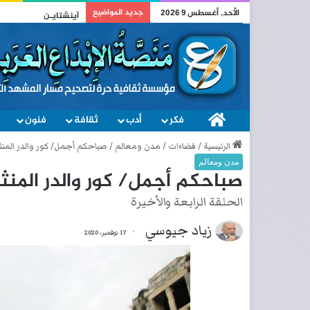
جديد المواضيع
الأحد, أغسطس 9 2026
وطني
فكر
الصفحة الرئيسية
أدب
ثقافة
فنون
الرئيسية
/
فضاءات
/
مدن ومعالم
/
صباحكم أجمل/ كور والدر المنث
مدن ومعالم
صباحكم أجمل/ كور والدر المنثو
الحلقة الرابعة والأخيرة
زياد جيوسي
17 نوفمبر، 2020