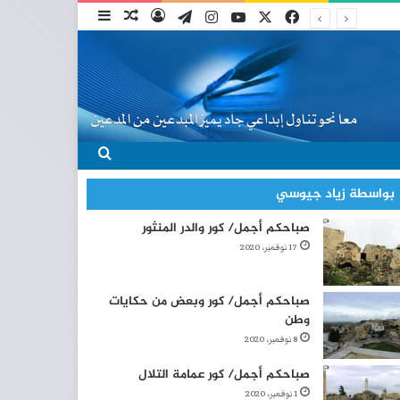
‫X
فيسبوك
‫YouTube
انستقرام
تيلقرام
تسجيل الدخول
مقال عشوائي
إضافة عمود جانبي
بحث عن
بواسطة زياد جيوسي
صباحكم أجمل/ كور والدر المنثور
17 نوفمبر، 2020
صباحكم أجمل/ كور وبعض من حكايات
وطن
8 نوفمبر، 2020
صباحكم أجمل/ كور عمامة التلال
1 نوفمبر، 2020