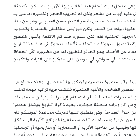
وهي مدخل لبيت الحاج عبد القادر، وبها الآن بيوتات سكن للأصدقاء
ش عليه أبيات من الشعر ولكن تم تخريب الحجر وتكسيره اما على يد
وابة الشمالية حيث مدخل لقصر الشيخ حسن الجيوسي وهو من ابناء
ليها ابيات من الشعر ولكن البوابتان مغلقتان بالحجارة والطوب،
ا الجهة الخلفية فلم تكن مسورة فقد تم الاكتفاء بأسوار القصور
 بالوصول بسهولة من الخلف، فأكملنا التجوال في عبق هذا التاريخ
أحفاد عن الأجداد وهو الحافز للتغيير، لذا من الضرورة الآن الحفاظ
ا اعتدت في جولاتي في الوطن على التركيز على التراث والتكوين
باتها وحسب الاحصائيات 30 قصرا وبيتا تراثيا متميزة بتصميمها وتكوينها المعماري، وهذه تحتاج الى
 القصور الضخمة والأبنية المتميزة فشكلت قرية تراثية مهمة تمتلك
لحضارات المتعاقبة، قرية تحتاج إلى دراسة وتوثيق المعلومات
 في اثار وتراث منطقة طولكرم، يعيد ذاكرة التاريخ ويشكل مصدرا
 من خلال السياحة، وكور ينطبق عليها تعريف معاهدة اليونسكو عام
 من الأبنية والمساحات الفضاء، بما فيها المواقع الأثرية التي تشكل
قيمها من الناحية الأثرية أو المعمارية أو التاريخية أو الجمالية
أو الاجتماعية أو الثقافية” وحسب اتفاقية البندقية لعام 1964 أيضا “الموقع التاريخي هو مجموعة مباني تقدم أهمية