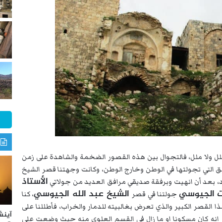
لل ولا ملل، فالتجوال بين هذه القصور الضخمة والشاهدة على زمن
 التي تجولتها في الوطن وخارج الوطن، وكانت وجهتنا قصر الشيخ
الأستاذ
، بعد أن انهيت وبرفقة صديقي مرافق العديد من جولاتي
 الجيوسي
الشيخ عبد الله الجيوسي
جولتنا في قصر
، كنا
ا القصر الكبير والذي تعرض بغالبيته للدمار والخراب، فأطللنا على
آينش
ر انه كان مسكونا او ما زال في القسم العلوي منه حيث وضعت على