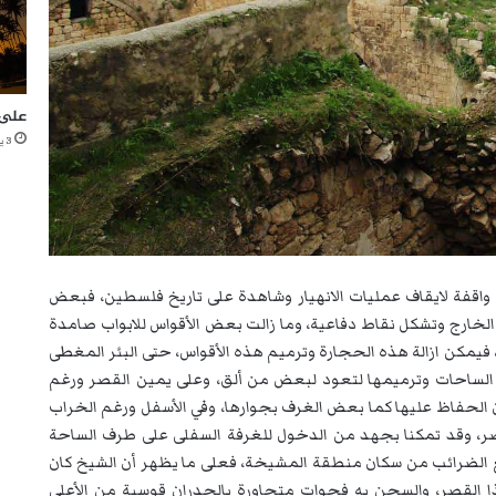
على 
3 يونيو، 2021
اقفة لايقاف عمليات الانهيار وشاهدة على تاريخ فلسطين، فبعض
 الخارج وتشكل نقاط دفاعية، وما زالت بعض الأقواس للابواب صامدة
فيمكن ازالة هذه الحجارة وترميم هذه الأقواس، حتى البئر المغطى
الساحات وترميمها لتعود لبعض من ألق، وعلى يمين القصر ورغم
امكان الحفاظ عليها كما بعض الغرف بجوارها، وفي الأسفل ورغم الخراب
ر، وقد تمكنا بجهد من الدخول للغرفة السفلى على طرف الساحة
ع الضرائب من سكان منطقة المشيخة، فعلى ما يظهر أن الشيخ كان
هذا القصر، والسجن به فجوات متجاورة بالجدران قوسية من الأعلى