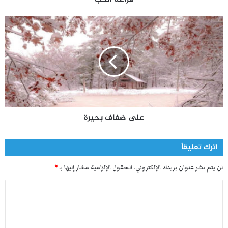
هنا انطلق حراك لساني مستخلصا للعبرة: “عاشوا لله”.
ع
ل
نعم، هم قوم عاشوا لله، فهلا اقتفينا آثارهم وخطونا بخطوهم
ى
فنعيش لله؟ هل نحن على دربهم وهديهم؟
ض
ف
هل إذا كتبنا نكتب لله؟ أم هل أمنياتنا وآمالنا لله؟
ا
ف
ب
هل إذا أحببنا نحب لله؟ وهل تمعر وجهنا يوما لله؟
ح
على ضفاف بحيرة
ي
هل نسعى لنحيا أي حياة، أم نتلمس ساعين نحو الحياة لله؟
ر
ة
اترك تعليقاً
في زمن عاش الناس فيه لملذات وشهوات، عاشوا للدرهم والدينار
عبيدا لرغبات شتى ونزوات، عاشوا لصورة الشرف والمناصب والمكانة
لن يتم نشر عنوان بريدك الإلكتروني.
الحقول الإلزامية مشار إليها بـ
*
الدنيوية، عاشوا ليقال فلان كذا وكذا من ألقاب فخرية شرفية.
ا
عاشوا وأبصارهم لا تعدوا مواضع أقدامهم، زمن عاش الناس فيه لغير
ل
الله غمر حياتهم، فهل نعيش نحن فيه لله؟
ت