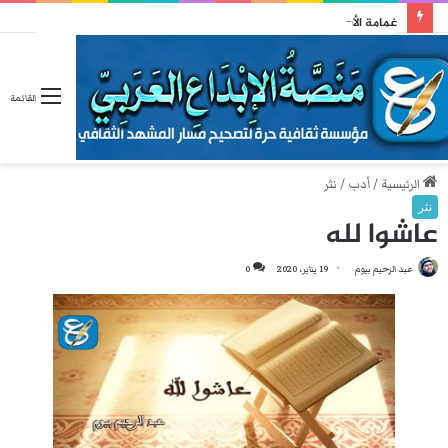
غمامة الأشواقِ
القائمة
الرئيسية
/
أدب
/
نثر
نثر
عاشوا لله
عبد الرحيم بيوم
19 يناير، 2020
0