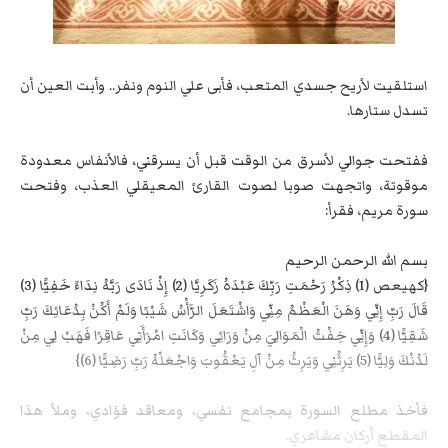
استلقيت لأريح جسدي المتعب، فأبى علي النوم ونفر.. وأبت العين أن
تسدل ستارها.
ففتحت جوالي لأسرق من الوقت قبل أن يسرقني، فالأنفاس معدودة
موقوتة، واتجهت صوبا لصوت القارئ المعيقلي العذب، وفتحت
سورة مريم، فقرأ:
بسم الله الرحمن الرحيم
{كهيعص (1) ذِكْرُ رَحْمَتِ رَبِّكَ عَبْدَهُ زَكَرِيَّا (2) إِذْ نَادَى رَبَّهُ نِدَاءً خَفِيًّا (3)
قَالَ رَبِّ إِنِّي وَهَنَ الْعَظْمُ مِنِّي وَاشْتَعَلَ الرَّأْسُ شَيْبًا وَلَمْ أَكُنْ بِدُعَائِكَ رَبِّ
شَقِيًّا (4) وَإِنِّي خِفْتُ الْمَوَالِيَ مِنْ وَرَائِي وَكَانَتِ امْرَأَتِي عَاقِرًا فَهَبْ لِي مِنْ
لَدُنْكَ وَلِيًّا (5) يَرِثُنِي وَيَرِثُ مِنْ آلِ يَعْقُوبَ وَاجْعَلْهُ رَبِّ رَضِيًّا (6)}
فأخذ مطلع السورة بمجامع نفسي، ومعاقد فؤادي، وملأ هذا
المقطع أركان مشاعري.