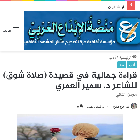
آينشتايـن
القائمة
الرئيسية
/
أدب
أدب
نقد
قراءة جمالية في قصيدة (صلاة شوق)
للشاعر د. سمير العمري
الجزء الثاني
ثناء حاج صالح
17 فبراير، 2020
0