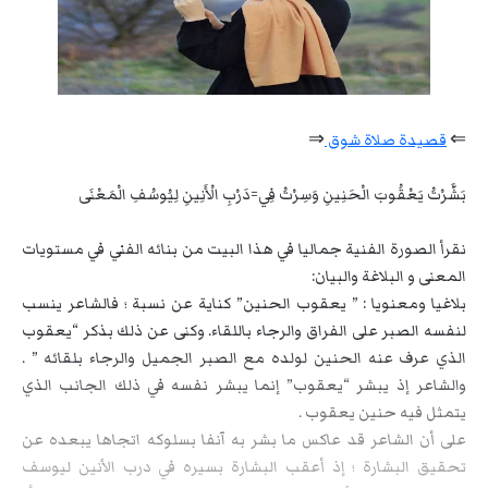
⇐
قصيدة صلاة شوق
⇒
بَشَّرْتُ يَعْقُوبَ الْحَنِينِ وَسِرْتُ فِي=دَرْبِ الْأَنِينِ لِيُوسُفِ الْمَعْنَى
نقرأ الصورة الفنية جماليا في هذا البيت من بنائه الفني في مستويات
المعنى و البلاغة والبيان:
بلاغيا ومعنويا : ” يعقوب الحنين” كناية عن نسبة ؛ فالشاعر ينسب
لنفسه الصبر على الفراق والرجاء باللقاء. وكنى عن ذلك بذكر “يعقوب
الذي عرف عنه الحنين لولده مع الصبر الجميل والرجاء بلقائه ” .
والشاعر إذ يبشر “يعقوب” إنما يبشر نفسه في ذلك الجانب الذي
يتمثل فيه حنين يعقوب .
على أن الشاعر قد عاكس ما بشر به آنفا بسلوكه اتجاها يبعده عن
تحقيق البشارة ؛ إذ أعقب البشارة بسيره في درب الأنين ليوسف