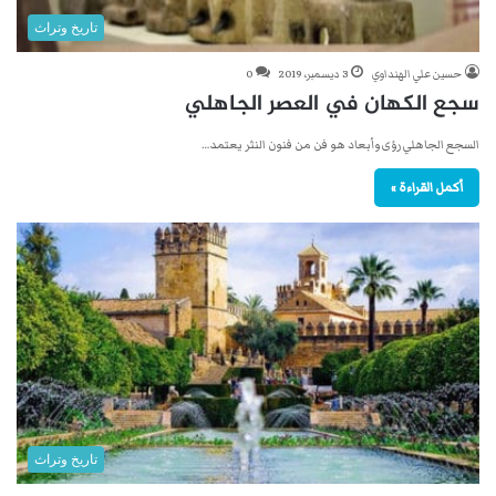
تاريخ وتراث
حسين علي الهنداوي
3 ديسمبر، 2019
0
سجع الكهان في العصر الجاهلي
السجع الجاهلي رؤى وأبعاد هو فن من فنون النثر يعتمد…
أكمل القراءة »
تاريخ وتراث