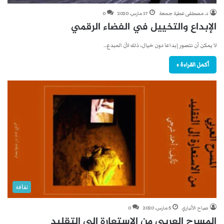
د. مصطفى عطية جمعة
17 مارس، 2020
0
الإبداع والتخييل في الفضاء الرقمي
لا يمكن أن نتصور إبداعا دون خيال، ذلك لأن المبدع…
أكمل القراءة »
ثقافة
صباح الأنباري
5 مارس، 2020
0
المسرح العربي من الاستعارة الى التقليد