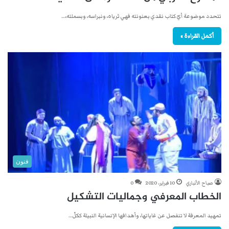
تتحدد موضوعة أيّ كتاب نقدي بعنونته فهي ثرياه، ونبراسه، وبسملته،…
أكمل القراءة »
فنون
صباح الأنباري
10 فبراير، 2020
0
الخطاب المعرفي وجماليات التشكيل
تمهيد المعرفة لا تنفصل عن غاياتها، وأهدافها الإنسانية النبيلة ككلّ…