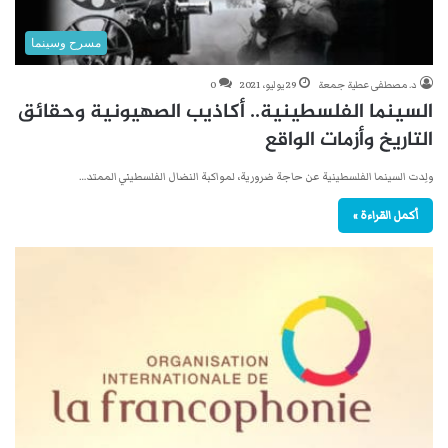
مسرح وسينما
د. مصطفى عطية جمعة
29 يوليو، 2021
0
السينما الفلسطينية.. أكاذيب الصهيونية وحقائق
التاريخ وأزمات الواقع
ولِدت السينما الفلسطينية عن حاجة ضرورية، لمواكبة النضال الفلسطيني الممتد…
أكمل القراءة »