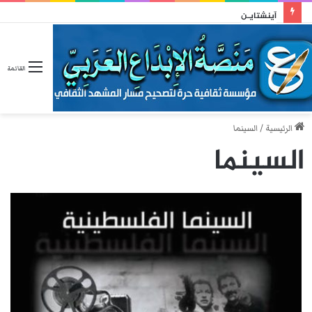
آينشتايـن
القائمة
الرئيسية
/
السينما
السينما