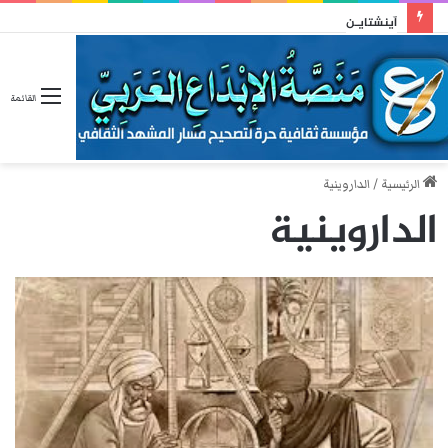
آينشتايـن
القائمة
الرئيسية
/
الداروينية
الداروينية