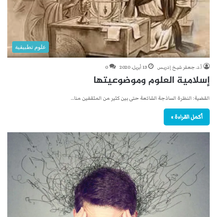
علوم تطبيقية
أ.د. جعفر شيـخ إدريـس
13 أبريل، 2020
0
إسلامية العلوم وموضوعيتها
القضية: النظرة الساذجة الشائعة حتى بين كثير من المثقفين منا…
أكمل القراءة »