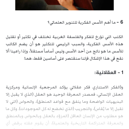
6 –
ما أهم الأسس الفكرية للتنوير العلماني؟
الكتب التي تؤرخ للفكر والفلسفة الغربية تختلف في تكثير أو تقليل
هذه الأسس الفكرية، والسبب الرئيسي للتكثير هو أن يضم الكاتب
للأسس ما هو ناتج من أحد الأسس وليس أساساً مستقلاً، وإذا راعينا ألا
نقع في هذا الإشكال فإننا سنقتصر على أساسين فقط، هما:
1 – العقلانية:
و(الفكر الاستناري فكر عقلاني يؤكد المرجعية الإنسانية ومركزية
العقل الإنساني، فمصدر المعرفة الوحيد هو العقل (الذي لا يقبل إلا
البديهيات الواضحة وما يتفق مع قواعد المنطق)، والحواس (التي لا
تقبل إلا ما يُقاس)، والتجريب (الذي تخضع له كل الموجودات). وكل ما
هو مطلوب من الإنسان العاقل (المزوّد بالعقل وبالحواس وبالمنطق
والمعرفة المتراكمة التاريخية والعلمية)، أن يقوم عقله برفض أي